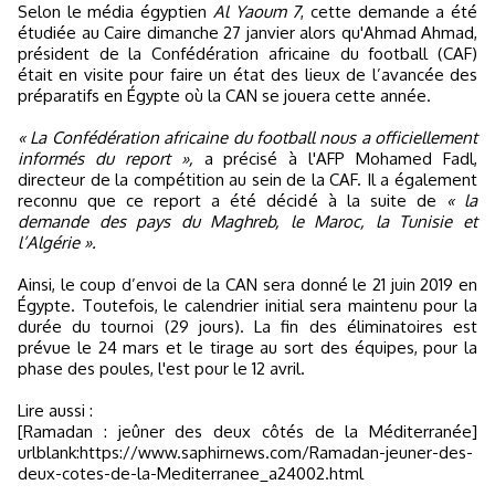
Selon le média égyptien
Al Yaoum 7
, cette demande a été
étudiée au Caire dimanche 27 janvier alors qu'Ahmad Ahmad,
président de la Confédération africaine du football (CAF)
était en visite pour faire un état des lieux de l’avancée des
préparatifs en Égypte où la CAN se jouera cette année.
« La Confédération africaine du football nous a officiellement
informés du report »,
a précisé à l'AFP Mohamed Fadl,
directeur de la compétition au sein de la CAF. Il a également
reconnu que ce report a été décidé à la suite de
« la
demande des pays du Maghreb, le Maroc, la Tunisie et
l’Algérie ».
Ainsi, le coup d’envoi de la CAN sera donné le 21 juin 2019 en
Égypte. Toutefois, le calendrier initial sera maintenu pour la
durée du tournoi (29 jours). La fin des éliminatoires est
prévue le 24 mars et le tirage au sort des équipes, pour la
phase des poules, l'est pour le 12 avril.
Lire aussi :
[Ramadan : jeûner des deux côtés de la Méditerranée]
urlblank:https://www.saphirnews.com/Ramadan-jeuner-des-
deux-cotes-de-la-Mediterranee_a24002.html