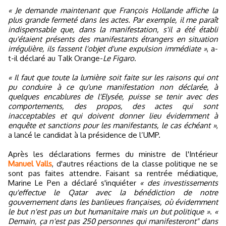
« Je demande maintenant que François Hollande affiche la
plus grande fermeté dans les actes. Par exemple, il me paraît
indispensable que, dans la manifestation, s'il a été établi
qu'étaient présents des manifestants étrangers en situation
irrégulière, ils fassent l'objet d'une expulsion immédiate »
, a-
t-il déclaré au Talk Orange-
Le Figaro
.
« Il faut que toute la lumière soit faite sur les raisons qui ont
pu conduire à ce qu'une manifestation non déclarée, à
quelques encablures de l'Elysée, puisse se tenir avec des
comportements, des propos, des actes qui sont
inacceptables et qui doivent donner lieu évidemment à
enquête et sanctions pour les manifestants, le cas échéant »
,
a lancé le candidat à la présidence de l’UMP.
Après les déclarations fermes du ministre de l'Intérieur
Manuel Valls
, d'autres réactions de la classe politique ne se
sont pas faites attendre. Faisant sa rentrée médiatique,
Marine Le Pen a déclaré s'inquiéter
« des investissements
qu'effectue le Qatar avec la bénédiction de notre
gouvernement dans les banlieues françaises, où évidemment
le but n'est pas un but humanitaire mais un but politique »
.
«
Demain, ça n'est pas 250 personnes qui manifesteront" dans