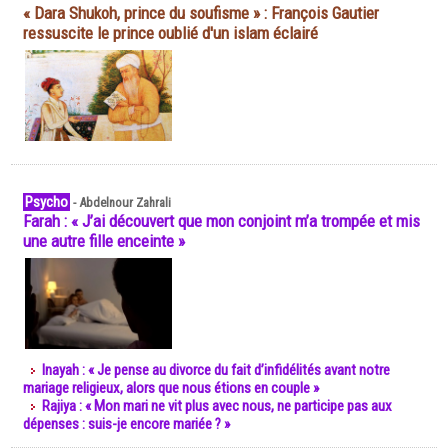
« Dara Shukoh, prince du soufisme » : François Gautier
ressuscite le prince oublié d'un islam éclairé
Psycho
-
Abdelnour Zahrali
Farah : « J’ai découvert que mon conjoint m’a trompée et mis
une autre fille enceinte »
Inayah : « Je pense au divorce du fait d’infidélités avant notre
mariage religieux, alors que nous étions en couple »
Rajiya : « Mon mari ne vit plus avec nous, ne participe pas aux
dépenses : suis-je encore mariée ? »