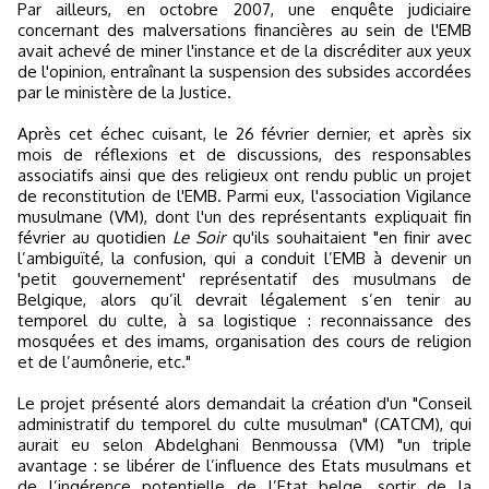
Par ailleurs, en octobre 2007, une enquête judiciaire
concernant des malversations financières au sein de l'EMB
avait achevé de miner l'instance et de la discréditer aux yeux
de l'opinion, entraînant la suspension des subsides accordées
par le ministère de la Justice.
Après cet échec cuisant, le 26 février dernier, et après six
mois de réflexions et de discussions, des responsables
associatifs ainsi que des religieux ont rendu public un projet
de reconstitution de l'EMB. Parmi eux, l'association Vigilance
musulmane (VM), dont l'un des représentants expliquait fin
février au quotidien
Le Soir
qu'ils souhaitaient "en finir avec
l’ambiguïté, la confusion, qui a conduit l’EMB à devenir un
'petit gouvernement' représentatif des musulmans de
Belgique, alors qu’il devrait légalement s’en tenir au
temporel du culte, à sa logistique : reconnaissance des
mosquées et des imams, organisation des cours de religion
et de l’aumônerie, etc."
Le projet présenté alors demandait la création d'un "Conseil
administratif du temporel du culte musulman" (CATCM), qui
aurait eu selon Abdelghani Benmoussa (VM) "un triple
avantage : se libérer de l’influence des Etats musulmans et
de l’ingérence potentielle de l’Etat belge, sortir de la