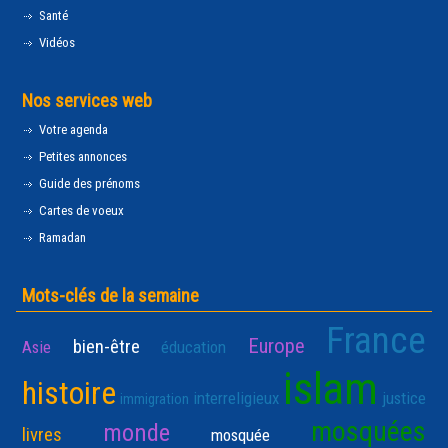
Santé
Vidéos
Nos services web
Votre agenda
Petites annonces
Guide des prénoms
Cartes de voeux
Ramadan
Mots-clés de la semaine
France
Europe
bien-être
Asie
éducation
islam
histoire
interreligieux
justice
immigration
mosquées
monde
livres
mosquée