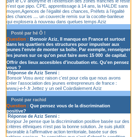
part le CV anonyme et l'extension des zones franches le reste
n'est que pipo. CPE, apprentissage à 14 ans, la HALDE sans
moyen,Agences de l'égalité des chances, Préfets à l'égalité
des chances .... un couvercle remis sur la cocotte-banlieue
qui explosera à nouveau dans quelues temps Aziz
Posté par hé Ô !
Question :
Bonsoir Aziz, Il manque en France et surtout
dans les quartiers des structures pour impuslser aux
jeunes l'envie de monter sa boîte. Par exemple, renseigner
les jeunes sur ce qu'on peut faire avec 15 000  de capital.
Offrir des lieux accesibles d'incubation etc. Qu'en pensez
vous ?
Réponse de Aziz Senni :
Bonsoir Vosu avez raison c'est pour cela que nous avons
créer l'association des jeunes entrepreneurs de france :
www.j-e-f-.fr Jettez y un oeil Coàrdialement Aziz
Posté par rachid
Question :
Que pensez vous de la discrimination
positive?
Réponse de Aziz Senni :
Bonjour Je pense que la discrimination positive basée sur des
critères éthniques n'est pas la bonne solution. Je suis plutôt
favorable à l'affirmative action territoriale, basée sur des
critères sociaux. Je considère que c'est d'abord la condition