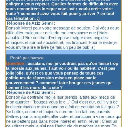
obliger à vous répéter. Quelles formes de difficultés avez
vous rencontrées lorsque vous avez voulu créer votre
boite ? comment avez vous fait pour y arriver ? en tout
cas félicitation. :)
Réponse de Aziz Senni :
Bonsoir Merci pour votre message de soutien. J'ai vécu deux
difficultés majeures : celle de me convaincre que j'étais
capable d'être un chef d'entreprise malgré mes origines
ethniques et surtout sociales et, les finances Pour le reste je
vous invite à lire le livre (je fais un peu de pub :) )
Posté par hamza
Question :
assalam, moi je voudrais pas qu'on fasse trop
la morale aux jeunes. Faut voir ou ils habitent. c'est pas
jolie jolie. qu'est ce que vous pensez de toute ces
politiques de répression mises en place par le
gouvernement ? comment faire bouger ces jeunes qui
tiennent les murs de la cité ?
Réponse de Aziz Senni :
Bonsoir Au contraire moi je leur prends la tête aux mecs de
mon quartier : "bougez vous le c..." Oui c'est dur, oui il y a de
la discrimination mais quand on a fait ce constat on fait quoi ?
Se battre, encore et toujours comme l'on fait nos parents
illettrés pour la majorité, aller voter et participer à virer ceux qui
ne se battent pas dans notre intéret et, enfin, rêver ! C'est un
peu direct mais je n'ai pas l'habitude de macher les mots En