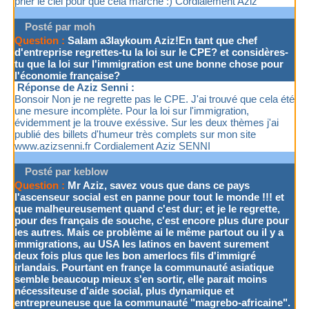
prier le ciel pour que cela marche :) Cordialement Aziz
Posté par moh
Question :
Salam a3laykoum Aziz!En tant que chef
d'entreprise regrettes-tu la loi sur le CPE? et considères-
tu que la loi sur l'immigration est une bonne chose pour
l'économie française?
Réponse de Aziz Senni :
Bonsoir Non je ne regrette pas le CPE. J'ai trouvé que cela été
une mesure incomplète. Pour la loi sur l'immigration,
évidemment je la trouve exéssive. Sur les deux thèmes j'ai
publié des billets d'humeur très complets sur mon site
www.azizsenni.fr Cordialement Aziz SENNI
Posté par keblow
Question :
Mr Aziz, savez vous que dans ce pays
l'ascenseur social est en panne pour tout le monde !!! et
que malheureusement quand c'est dur; et je le regrette,
pour des français de souche, c'est encore plus dure pour
les autres. Mais ce problème ai le même partout ou il y a
immigrations, au USA les latinos en bavent surement
deux fois plus que les bon amerlocs fils d'immigré
irlandais. Pourtant en françe la communauté asiatique
semble beaucoup mieux s'en sortir, elle parait moins
nécessiteuse d'aide social, plus dynamique et
entrepreuneuse que la communauté "magrebo-africaine".