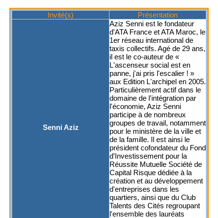
Invité(s)
Présentation
Aziz Senni est le fondateur
d'ATA France et ATA Maroc, le
1er réseau international de
taxis collectifs. Agé de 29 ans,
il est le co-auteur de «
L'ascenseur social est en
panne, j'ai pris l'escalier ! »
aux Edition L'archipel en 2005.
Particulièrement actif dans le
domaine de l'intégration par
l'économie, Aziz Senni
participe à de nombreux
groupes de travail, notamment
Senni Aziz
pour le ministère de la ville et
de la famille. Il est ainsi le
président cofondateur du Fond
d'Investissement pour la
Réussite Mutuelle Société de
Capital Risque dédiée à la
création et au développement
d'entreprises dans les
quartiers, ainsi que du Club
Talents des Cités regroupant
l'ensemble des lauréats