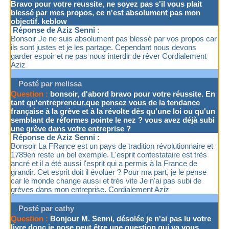
Bravo pour votre reussite, ne soyez pas s'il vous plait
blessé par mes propos, ce n'est absolument pas mon
objectif. keblow
Réponse de Aziz Senni :
Bonsoir Je ne suis absolument pas blessé par vos propos car
ils sont justes et je les partage. Cependant nous devons
garder espoir et ne pas nous interdir de rêver Cordialement
Aziz
Posté par melissa
Question :
bonsoir, d'abord bravo pour votre réussite. En
tant qu'entrepreneur,que pensez vous de la tendance
française à la grève et à la révolte dès qu'une loi ou qu'un
semblant de réformes pointe le nez ? vous avez déjà subi
une grève dans votre entreprise ?
Réponse de Aziz Senni :
Bonsoir La FRance est un pays de tradition révolutionnaire et
1789en reste un bel exemple. L'esprit contestataire est très
ancré et il a été aussi l'esprit qui a permis à la France de
grandir. Cet esprit doit il évoluer ? Pour ma part, je le pense
car le monde change aussi et très vite Je n'ai pas subi de
grèves dans mon entreprise. Cordialement Aziz
Posté par cathy
Question :
Bonjour M. Senni, désolée je n'ai pas lu votre
livre donc je pose peut être une question qui va vous