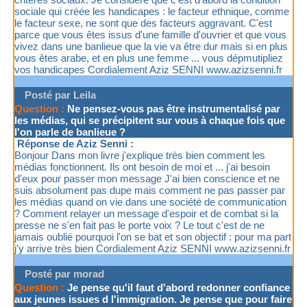
sociale qui créée les handicapes : le facteur ethnique, comme
le facteur sexe, ne sont que des facteurs aggravant. C'est
parce que vous êtes issus d'une famille d'ouvrier et que vous
vivez dans une banlieue que la vie va être dur mais si en plus
vous êtes arabe, et en plus une femme ... vous dépmutipliez
vos handicapes Cordialement Aziz SENNI www.azizsenni.fr
Posté par Leila
Question :
Ne pensez-vous pas être instrumentalisé par
les médias, qui se précipitent sur vous à chaque fois que
l'on parle de banlieue ?
Réponse de Aziz Senni :
Bonjour Dans mon livre j'explique très bien comment les
médias fonctionnent. Ils ont besoin de moi et ... j'ai besoin
d'eux pour passer mon message J'ai bien conscience et ne
suis absolument pas dupe mais comment ne pas passer par
les médias quand on vie dans une société de communication
? Comment relayer un message d'espoir et de combat si la
presse ne s'en fait pas le porte voix ? Le tout c'est de ne
jamais oublié pourquoi l'on se bat et son objectif : pour ma part
j'y arrive très bien Cordialement Aziz SENNI www.azizsenni.fr
Posté par morad
Question :
Je pense qu'il faut d'abord redonner confiance
aux jeunes issues d l'immigration. Je pense que pour faire