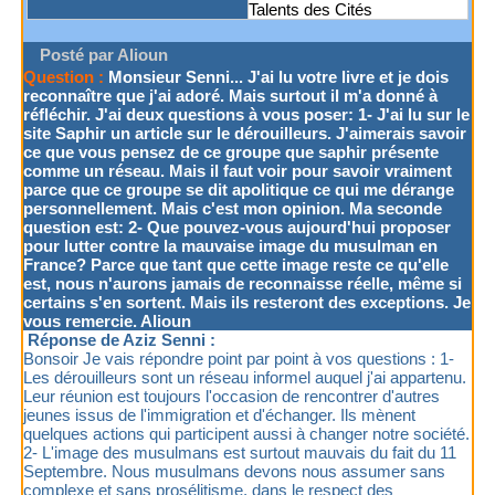
Talents des Cités
Posté par Alioun
Question :
Monsieur Senni... J'ai lu votre livre et je dois
reconnaître que j'ai adoré. Mais surtout il m'a donné à
réfléchir. J'ai deux questions à vous poser: 1- J'ai lu sur le
site Saphir un article sur le dérouilleurs. J'aimerais savoir
ce que vous pensez de ce groupe que saphir présente
comme un réseau. Mais il faut voir pour savoir vraiment
parce que ce groupe se dit apolitique ce qui me dérange
personnellement. Mais c'est mon opinion. Ma seconde
question est: 2- Que pouvez-vous aujourd'hui proposer
pour lutter contre la mauvaise image du musulman en
France? Parce que tant que cette image reste ce qu'elle
est, nous n'aurons jamais de reconnaisse réelle, même si
certains s'en sortent. Mais ils resteront des exceptions. Je
vous remercie. Alioun
Réponse de Aziz Senni :
Bonsoir Je vais répondre point par point à vos questions : 1-
Les dérouilleurs sont un réseau informel auquel j'ai appartenu.
Leur réunion est toujours l'occasion de rencontrer d'autres
jeunes issus de l'immigration et d'échanger. Ils mènent
quelques actions qui participent aussi à changer notre société.
2- L'image des musulmans est surtout mauvais du fait du 11
Septembre. Nous musulmans devons nous assumer sans
complexe et sans prosélitisme, dans le respect des