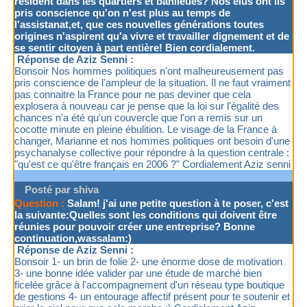
résident dans les quartiers et banlieues? Nos élus ont ils
pris conscience qu'on n'est plus au temps de
l'assistanat,et, que ces nouvelles générations toutes
origines n'aspirent qu'a vivre et travailler dignement et de
se sentir citoyen à part entière! Bien cordialement.
Réponse de Aziz Senni :
Bonsoir Nos hommes politiques n'ont malheureusement pas
pris conscience de l'ampleur de la situation. Il ne faut vraiment
pas connaitre la France pour ne pas deviner que cela
explosera à nouveau car je pense que la loi sur l'égalité des
chances n'a été qu'un couvercle que l'on a remis sur un
cocotte minute en pleine ébulition. Le visage de la France à
changer, Marianne et nos hommes politiques ont besoin d'une
psychanalyse collective pour répondre à la question centrale :
"qu'est ce qu'être français en 2006 ?" Cordialement Aziz senni
Posté par shiva
Question :
Salam! j'ai une petite question à te poser, c'est
la suivante:Quelles sont les conditions qui doivent être
réunies pour pouvoir créer une entreprise? Bonne
continuation,wassalam:)
Réponse de Aziz Senni :
Bonsoir 1- un brin de folie 2- une énorme dose de motivation
3- une bonne idée valider par une étude de marché bien
ficelée grâce à l'accompagnement d'un réseau type boutique
de gestions 4- un entourage affectif présent pour te soutenir et