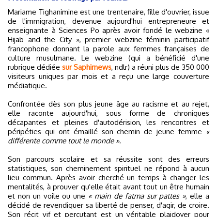
Mariame Tighanimine est une trentenaire, fille d'ouvrier, issue
de l'immigration, devenue aujourd'hui entrepreneure et
enseignante à Sciences Po après avoir fondé le webzine «
Hijab and the City », premier webzine féminin participatif
francophone donnant la parole aux femmes françaises de
culture musulmane. Le webzine (qui a bénéficié d'une
rubrique dédiée
sur Saphirnews
, ndlr) a réuni plus de 350 000
visiteurs uniques par mois et a reçu une large couverture
médiatique.
Confrontée dès son plus jeune âge au racisme et au rejet,
elle raconte aujourd'hui, sous forme de chroniques
décapantes et pleines d'autodérision, les rencontres et
péripéties qui ont émaillé son chemin de jeune femme
«
différente comme tout le monde »
.
Son parcours scolaire et sa réussite sont des erreurs
statistiques, son cheminement spirituel ne répond à aucun
lieu commun. Après avoir cherché un temps à changer les
mentalités, à prouver qu'elle était avant tout un être humain
et non un voile ou une
« main de fatma sur pattes »
, elle a
décidé de revendiquer sa liberté de penser, d'agir, de croire.
Son récit vif et percutant est un véritable plaidoyer pour