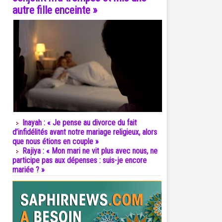
autre fille enceinte »
Inayah : « Je pense au divorce du fait
d’infidélités avant notre mariage religieux, alors
que nous étions en couple »
Rajiya : « Mon mari ne vit plus avec nous, ne
participe pas aux dépenses : suis-je encore
mariée ? »