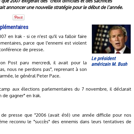
ue 2007 exigerait des "choix difficiles et des sacrifices
ait annoncer une nouvelle stratégie pour le début de l’année.
upplémentaires
7 en Irak - si ce n'est qu'il va falloir faire
lémentaires, parce que l'ennemi est violent
e conférence de presse.
Le président
n Post paru mercredi, il avait pour la
américain M. Bush
as, nous ne perdons pas", reprenant à son
armée, le général Peter Pace.
 camp aux élections parlementaires du 7 novembre, il déclarait
 de gagner" en Irak.
de presse que "2006 (avait été) une année difficile pour nos
 même reconnu le "succès" des ennemis dans leurs tentatives de