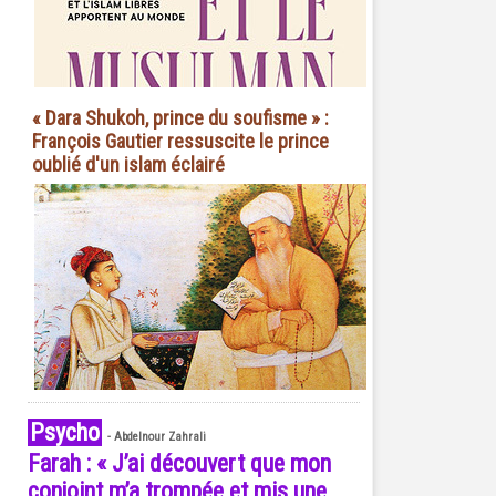
« Dara Shukoh, prince du soufisme » :
François Gautier ressuscite le prince
oublié d'un islam éclairé
Psycho
-
Abdelnour Zahrali
Farah : « J’ai découvert que mon
conjoint m’a trompée et mis une