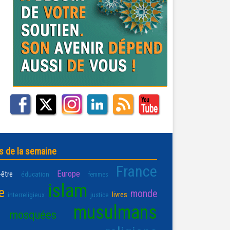
s de la semaine
France
Europe
-être
éducation
femmes
islam
e
monde
livres
interreligieux
justice
musulmans
mosquées