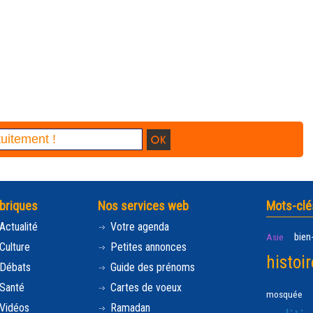
briques
Nos services web
Mots-clé
Actualité
Votre agenda
bien
Asie
Culture
Petites annonces
histoir
Débats
Guide des prénoms
Santé
Cartes de voeux
mosquée
Vidéos
Ramadan