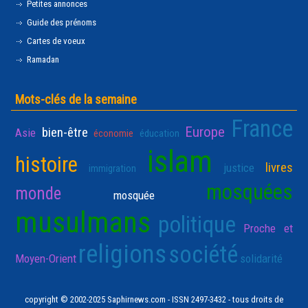
Petites annonces
Guide des prénoms
Cartes de voeux
Ramadan
Mots-clés de la semaine
France
Europe
bien-être
Asie
économie
éducation
islam
histoire
livres
justice
immigration
mosquées
monde
mosquée
musulmans
politique
Proche et
religions
société
Moyen-Orient
solidarité
copyright © 2002-2025 Saphirnews.com - ISSN 2497-3432 - tous droits de