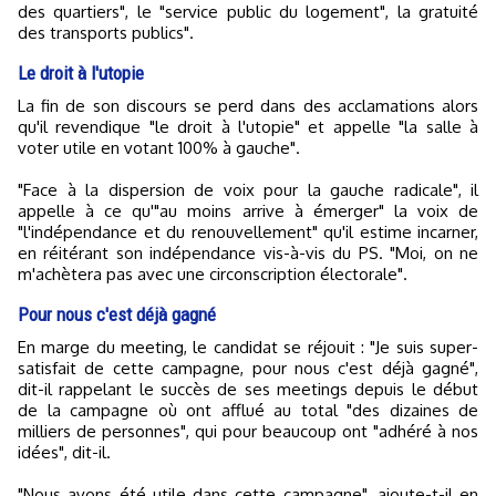
des quartiers", le "service public du logement", la gratuité
des transports publics".
Le droit à l'utopie
La fin de son discours se perd dans des acclamations alors
qu'il revendique "le droit à l'utopie" et appelle "la salle à
voter utile en votant 100% à gauche".
"Face à la dispersion de voix pour la gauche radicale", il
appelle à ce qu'"au moins arrive à émerger" la voix de
"l'indépendance et du renouvellement" qu'il estime incarner,
en réitérant son indépendance vis-à-vis du PS. "Moi, on ne
m'achètera pas avec une circonscription électorale".
Pour nous c'est déjà gagné
En marge du meeting, le candidat se réjouit : "Je suis super-
satisfait de cette campagne, pour nous c'est déjà gagné",
dit-il rappelant le succès de ses meetings depuis le début
de la campagne où ont afflué au total "des dizaines de
milliers de personnes", qui pour beaucoup ont "adhéré à nos
idées", dit-il.
"Nous avons été utile dans cette campagne", ajoute-t-il en