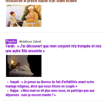
ressuscite le prince oublié d'un islam éclairé
Psycho
-
Abdelnour Zahrali
Farah : « J’ai découvert que mon conjoint m’a trompée et mis
une autre fille enceinte »
Inayah : « Je pense au divorce du fait d’infidélités avant notre
mariage religieux, alors que nous étions en couple »
Rajiya : « Mon mari ne vit plus avec nous, ne participe pas aux
dépenses : suis-je encore mariée ? »