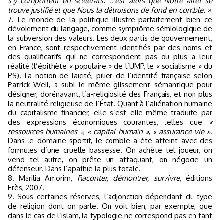
s’y comportent en scélérats. C’est alors que Notre arrêt se
trouve justifié et que Nous la détruisons de fond en comble. »
7. Le monde de la politique illustre parfaitement bien ce
dévoiement du langage, comme symptôme sémiologique de
la subversion des valeurs. Les deux partis de gouvernement,
en France, sont respectivement identifiés par des noms et
des qualificatifs qui ne correspondent pas ou plus à leur
réalité (l’épithète « populaire » de l’UMP, le « socialisme » du
PS). La notion de laïcité, pilier de l’identité française selon
Patrick Weil, a subi le même glissement sémantique pour
désigner, dorénavant, l’a-religiosité des Français, et non plus
la neutralité religieuse de l’État. Quant à l’aliénation humaine
du capitalisme financier, elle s’est elle-même traduite par
des expressions économiques courantes, telles que
«
ressources humaines »
,
« capital humain »
,
« assurance vie »
.
Dans le domaine sportif, le comble a été atteint avec des
formules d’une cruelle bassesse. On achète tel joueur, on
vend tel autre, on prête un attaquant, on négocie un
défenseur. Dans l’apathie la plus totale.
8. Marilia Amorim,
Raconter, démontrer, survivre
, éditions
Erès, 2007.
9. Sous certaines réserves, l’adjonction dépendant du type
de religion dont on parle. On voit bien, par exemple, que
dans le cas de l’islam, la typologie ne correspond pas en tant