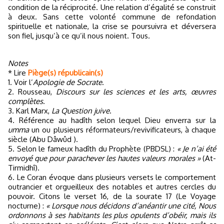
condition de la réciprocité. Une relation d’égalité se construit
à deux. Sans cette volonté commune de refondation
spirituelle et nationale, la crise se poursuivra et déversera
son fiel, jusqu’à ce qu’il nous noient. Tous.
Notes
* Lire
Piège(s) républicain(s)
1. Voir l’
Apologie de Socrate
.
2. Rousseau,
Discours sur les sciences et les arts, œuvres
complètes
.
3. Karl Marx,
La Question juive
.
4. Référence au hadîth selon lequel Dieu enverra sur la
umma
un ou plusieurs réformateurs/revivificateurs, à chaque
siècle (Abu Dâwûd ).
5. Selon le fameux hadîth du Prophète (PBDSL) :
« Je n’ai été
envoyé que pour parachever les hautes valeurs morales »
(At-
Tirmidhî).
6. Le Coran évoque dans plusieurs versets le comportement
outrancier et orgueilleux des notables et autres cercles du
pouvoir. Citons le verset 16, de la sourate 17 (Le Voyage
nocturne) :
« Lorsque nous décidons d’anéantir une cité, Nous
ordonnons à ses habitants les plus opulents d’obéir, mais ils