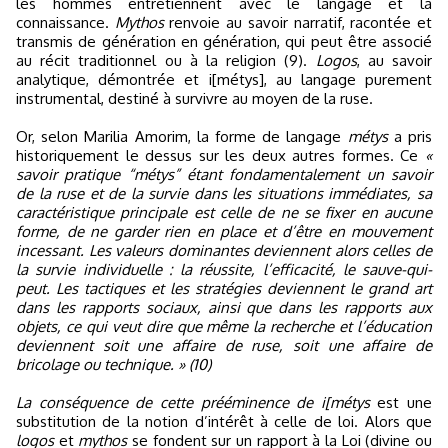
les hommes entretiennent avec le langage et la
connaissance.
Mythos
renvoie au savoir narratif, racontée et
transmis de génération en génération, qui peut être associé
au récit traditionnel ou à la religion (9).
Logos
, au savoir
analytique, démontrée et i[métys], au langage purement
instrumental, destiné à survivre au moyen de la ruse.
Or, selon Marilia Amorim, la forme de langage
métys
a pris
historiquement le dessus sur les deux autres formes. Ce
«
savoir pratique “métys” étant fondamentalement un savoir
de la ruse et de la survie dans les situations immédiates, sa
caractéristique principale est celle de ne se fixer en aucune
forme, de ne garder rien en place et d’être en mouvement
incessant. Les valeurs dominantes deviennent alors celles de
la survie individuelle : la réussite, l’efficacité, le sauve-qui-
peut. Les tactiques et les stratégies deviennent le grand art
dans les rapports sociaux, ainsi que dans les rapports aux
objets, ce qui veut dire que même la recherche et l’éducation
deviennent soit une affaire de ruse, soit une affaire de
bricolage ou technique. » (10)
La conséquence de cette prééminence de i[métys
est une
substitution de la notion d’intérêt à celle de loi. Alors que
logos
et
mythos
se fondent sur un rapport à la Loi (divine ou