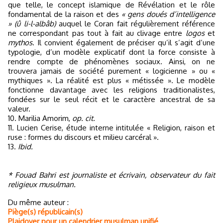
que telle, le concept islamique de Révélation et le rôle
fondamental de la raison et des
« gens doués d’intelligence
» (û li-l-albâb)
auquel le Coran fait régulièrement référence
ne correspondant pas tout à fait au clivage entre
logos
et
mythos
. Il convient également de préciser qu’il s’agit d’une
typologie, d’un modèle explicatif dont la force consiste à
rendre compte de phénomènes sociaux. Ainsi, on ne
trouvera jamais de société purement « logicienne » ou «
mythiques ». La réalité est plus « métissée ». Le modèle
fonctionne davantage avec les religions traditionalistes,
fondées sur le seul récit et le caractère ancestral de sa
valeur.
10. Marilia Amorim,
op. cit.
11. Lucien Cerise, étude interne intitulée « Religion, raison et
ruse : formes du discours et milieu carcéral ».
13.
Ibid.
* Fouad Bahri est journaliste et écrivain, observateur du fait
religieux musulman.
Du même auteur :
Piège(s) républicain(s)
Plaidoyer pour un calendrier musulman unifié