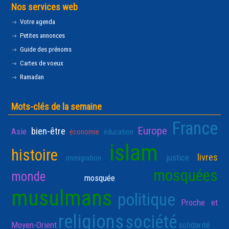
Nos services web
Votre agenda
Petites annonces
Guide des prénoms
Cartes de voeux
Ramadan
Mots-clés de la semaine
France
Europe
bien-être
Asie
économie
éducation
islam
histoire
livres
justice
immigration
mosquées
monde
mosquée
musulmans
politique
Proche et
religions
société
Moyen-Orient
solidarité