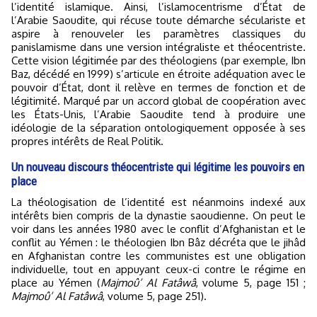
l’identité islamique. Ainsi, l’islamocentrisme d’État de
l’Arabie Saoudite, qui récuse toute démarche séculariste et
aspire à renouveler les paramètres classiques du
panislamisme dans une version intégraliste et théocentriste.
Cette vision légitimée par des théologiens (par exemple, Ibn
Baz, décédé en 1999) s’articule en étroite adéquation avec le
pouvoir d’État, dont il relève en termes de fonction et de
légitimité. Marqué par un accord global de coopération avec
les États-Unis, l’Arabie Saoudite tend à produire une
idéologie de la séparation ontologiquement opposée à ses
propres intérêts de Real Politik.
Un nouveau discours théocentriste qui légitime les pouvoirs en
place
La théologisation de l’identité est néanmoins indexé aux
intérêts bien compris de la dynastie saoudienne. On peut le
voir dans les années 1980 avec le conflit d’Afghanistan et le
conflit au Yémen : le théologien Ibn Bâz décréta que le jihâd
en Afghanistan contre les communistes est une obligation
individuelle, tout en appuyant ceux-ci contre le régime en
place au Yémen (
Majmoû’ Al Fatâwâ
, volume 5, page 151 ;
Majmoû’ Al Fatâwâ
, volume 5, page 251).