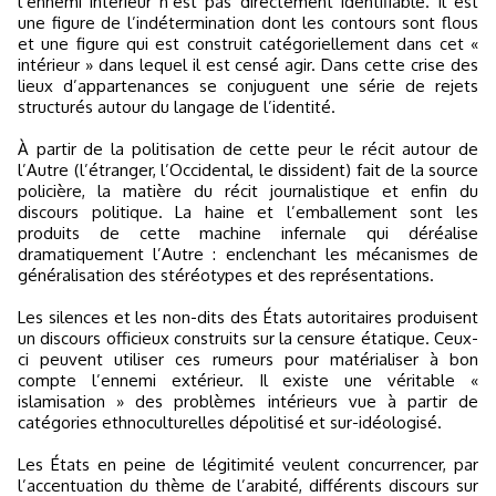
l’ennemi intérieur n’est pas directement identifiable. Il est
une figure de l’indétermination dont les contours sont flous
et une figure qui est construit catégoriellement dans cet «
intérieur » dans lequel il est censé agir. Dans cette crise des
lieux d’appartenances se conjuguent une série de rejets
structurés autour du langage de l’identité.
À partir de la politisation de cette peur le récit autour de
l’Autre (l’étranger, l’Occidental, le dissident) fait de la source
policière, la matière du récit journalistique et enfin du
discours politique. La haine et l’emballement sont les
produits de cette machine infernale qui déréalise
dramatiquement l’Autre : enclenchant les mécanismes de
généralisation des stéréotypes et des représentations.
Les silences et les non-dits des États autoritaires produisent
un discours officieux construits sur la censure étatique. Ceux-
ci peuvent utiliser ces rumeurs pour matérialiser à bon
compte l’ennemi extérieur. Il existe une véritable «
islamisation » des problèmes intérieurs vue à partir de
catégories ethnoculturelles dépolitisé et sur-idéologisé.
Les États en peine de légitimité veulent concurrencer, par
l’accentuation du thème de l’arabité, différents discours sur