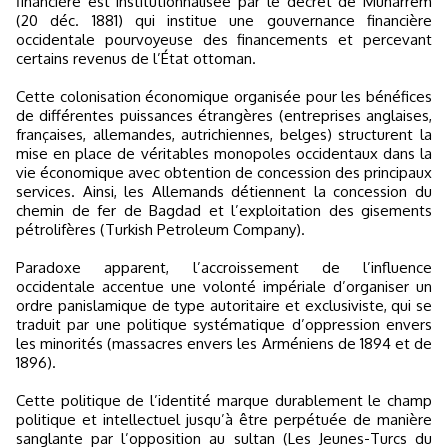
financière est institutionnalisée par le décret de Muharrem
(20 déc. 1881) qui institue une gouvernance financière
occidentale pourvoyeuse des financements et percevant
certains revenus de l’État ottoman.
Cette colonisation économique organisée pour les bénéfices
de différentes puissances étrangères (entreprises anglaises,
françaises, allemandes, autrichiennes, belges) structurent la
mise en place de véritables monopoles occidentaux dans la
vie économique avec obtention de concession des principaux
services. Ainsi, les Allemands détiennent la concession du
chemin de fer de Bagdad et l’exploitation des gisements
pétrolifères (Turkish Petroleum Company).
Paradoxe apparent, l’accroissement de l’influence
occidentale accentue une volonté impériale d’organiser un
ordre panislamique de type autoritaire et exclusiviste, qui se
traduit par une politique systématique d’oppression envers
les minorités (massacres envers les Arméniens de 1894 et de
1896).
Cette politique de l’identité marque durablement le champ
politique et intellectuel jusqu’à être perpétuée de manière
sanglante par l’opposition au sultan (Les Jeunes-Turcs du