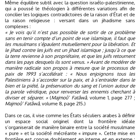
Même équilibre subtil avec la question israélo-palestinienne,
qui a poussé le théologien à différentes variations afin de
concilier les logiques contradictoires de la raison d’État et de
la raison religieuse : versant dans un jihadisme sans
complexes :
« Je vois qu’il n’est pas possible de sortir de ce problème
sans en tenir compte d’un point de vue islamique, il faut que
les musulmans s’épaulent mutuellement pour la libération. Et
le jihad contre les juifs est un jihad islamique ; jusqu’à ce que
la terre revienne à son propriétaire, et que les juifs retournent
dans les pays desquels ils sont venus. » Avant de modérer de
manière radicale son propos à mesure que le processus de
paix de 1993 s’accélérait : « Nous enjoignons tous les
Palestiniens à s’accorder sur la paix, et à s’entraider dans le
bien et la piété, la préservation du sang et l’union autour de
la parole véridique, pour renverser les ennemis cherchant à
diviser et séparer. »
(
Majmoû‘ Fatâwâ
, volume 1, page 277 ;
Majmoû‘ Fatâwâ
, volume 8, page 215.)
Dans ce cas, il vise comme les États séculiers arabes à définir
un espace social originel dont la frontière idéale
s’organiserait de manière binaire entre la société musulmane
« pure » et la société mécréante « impure ». Cette mise en
frontière est conçue doublement en interne et en externe :