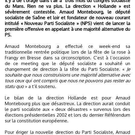
Il y a de l’orage dans l’air à
trois mois du congrès socialiste
du Mans. Rien ne va plus. La direction « Hollande » est
sévèrement contestée. Arnaud Montebourg, le député
socialiste de Saône et loir et fondateur de nouveau courant
intitulé « Nouveau Parti Socialiste » (NPS) vient de lancer la
première offensive en appelant à une majorité alternative du
PS.
Arnaud Montebourg a effectué ce week-end sa
traditionnelle rentrée politique lors de la fête de la rose à
Frangy en Bresse dans sa circonscription. C’est à l’occasion
de ce meeting que le député socialiste a souhaité un
changement de direction à la tête du Parti Socialiste. «
Je
souhaite que nous construisions une majorité alternative avec
tous ceux qui ont compris que nous ne pouvons pas rester au
statu quo
» a t’il soutenu.
Le bilan de la direction Hollande est pour Arnaud
Montebourg plus que désastreux. La direction aurait conduit
le parti socialiste aux « deux désastres » survenus lors des
élections présidentielles 2002 et lors du dernier Référendum
sur la constitution européenne.
Pour ériger la nouvelle direction du Parti Socialiste, Arnaud