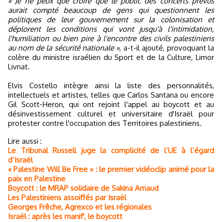
« Je ne peux que croire que le public des concerts prévus
aurait compté beaucoup de gens qui questionnent les
politiques de leur gouvernement sur la colonisation et
déplorent les conditions qui vont jusqu'à l'intimidation,
l'humiliation ou bien pire à l'encontre des civils palestiniens
au nom de la sécurité nationale »
, a-t-il ajouté, provoquant la
colère du ministre israélien du Sport et de la Culture, Limor
Livnat.
Elvis Costello intègre ainsi la liste des personnalités,
intellectuels et artistes, telles que Carlos Santana ou encore
Gil Scott-Heron, qui ont rejoint l'appel au boycott et au
désinvestissement culturel et universitaire d'Israël pour
protester contre l'occupation des Territoires palestiniens.
Lire aussi :
Le Tribunal Russell juge la complicité de l’UE à l’égard
d’Israël
« Palestine Will Be Free » : le premier vidéoclip animé pour la
paix en Palestine
Boycott : le MRAP solidaire de Sakina Arnaud
Les Palestiniens assoiffés par Israël
Georges Frêche, Agrexco et les régionales
Israël : après les manif', le boycott