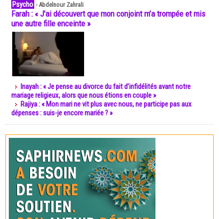
Psycho
-
Abdelnour Zahrali
Farah : « J’ai découvert que mon conjoint m’a trompée et mis
une autre fille enceinte »
Inayah : « Je pense au divorce du fait d’infidélités avant notre
mariage religieux, alors que nous étions en couple »
Rajiya : « Mon mari ne vit plus avec nous, ne participe pas aux
dépenses : suis-je encore mariée ? »