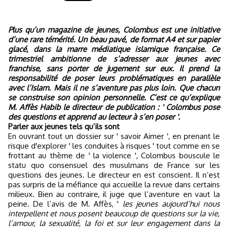
Plus qu’un magazine de jeunes, Colombus est une initiative
d’une rare témérité. Un beau pavé, de format A4 et sur papier
glacé, dans la marre médiatique islamique française. Ce
trimestriel ambitionne de s’adresser aux jeunes avec
franchise, sans porter de jugement sur eux. Il prend la
responsabilité de poser leurs problématiques en parallèle
avec l’Islam. Mais il ne s’aventure pas plus loin. Que chacun
se construise son opinion personnelle. C’est ce qu’explique
M. Affès Habib le directeur de publication : ' Colombus pose
des questions et apprend au lecteur à s’en poser '.
Parler aux jeunes tels qu’ils sont
En ouvrant tout un dossier sur ' savoir Aimer ', en prenant le
risque d'explorer ' les conduites à risques ' tout comme en se
frottant au thème de ' la violence ', Colombus bouscule le
statu quo consensuel des musulmans de France sur les
questions des jeunes. Le directeur en est conscient. Il n’est
pas surpris de la méfiance qui accueille la revue dans certains
milieux. Bien au contraire, il juge que l’aventure en vaut la
peine. De l’avis de M. Affès, '
les jeunes aujourd’hui nous
interpellent et nous posent beaucoup de questions sur la vie,
l’amour, la sexualité, la foi et sur leur engagement dans la