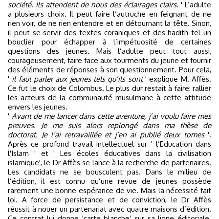
société. Ils attendent de nous des éclairages clairs.
' L’adulte
a plusieurs choix. Il peut faire l’autruche en feignant de ne
rien voir, de ne rien entendre et en détournant la tête. Sinon,
il peut se servir des textes coraniques et des hadith tel un
bouclier pour échapper à l’impétuosité de certaines
questions des jeunes. Mais l’adulte peut tout aussi,
courageusement, faire face aux tourments du jeune et fournir
des éléments de réponses à son questionnement. Pour cela,
'
il faut parler aux jeunes tels qu’ils sont
' explique M. Affès.
Ce fut le choix de Colombus. Le plus dur restait à faire: rallier
les acteurs de la communauté musulmane à cette attitude
envers les jeunes.
'
Avant de me lancer dans cette aventure, j’ai voulu faire mes
preuves. Je me suis alors replongé dans ma thèse de
doctorat. Je l’ai retravaillée et j’en ai publié deux tomes
'.
Après ce profond travail intellectuel sur ' l’Education dans
l'Islam ' et ' Les écoles éducatives dans la civilisation
islamique', le Dr Affès se lance à la recherche de partenaires.
Les candidats ne se bousculent pas. Dans le milieu de
l’édition, il est connu qu’une revue de jeunes possède
rarement une bonne espérance de vie. Mais la nécessité fait
loi. A force de persistance et de conviction, le Dr Affès
réussit à nouer un partenariat avec quatre maisons d’édition.
Ce contrat lui donne 'carte blanche' sur sa ligne éditoriale.