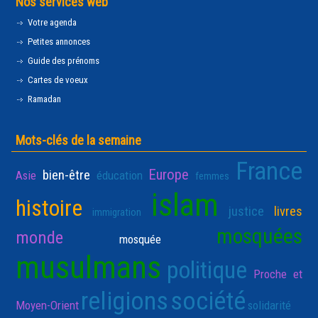
Nos services web
Votre agenda
Petites annonces
Guide des prénoms
Cartes de voeux
Ramadan
Mots-clés de la semaine
France
Europe
bien-être
Asie
éducation
femmes
islam
histoire
justice
livres
immigration
mosquées
monde
mosquée
musulmans
politique
Proche et
religions
société
Moyen-Orient
solidarité