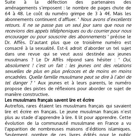
Suite à la défection des partenaires des
aménagements s’imposent : le nombre de pages chute de
64 à 48. Le coût du numéro grimpe de 3 à 4€. Mais les
abonnements continuent d’affluer. '
Nous avons d’excellents
retours. Il ne se passe pas un seul jour sans que nous ne
recevions des appels téléphoniques ou du courrier pour nous
encourager ou pour souscrire des abonnements
' précise le
Dr. Affès. D’autant plus que ce troisième numéro est
consacré à la sexualité. Est-il adroit d’aborder un tel sujet
dans une revue qui se veut aussi destinée aux jeunes
musulmans ? Le Dr Affès répond sans hésiter : '
Oui,
absolument ! c’est un fait : les jeunes ont des relations
sexuelles de plus en plus précoces et de moins en moins
encadrées. Quelle famille musulmane peut se dire à l’abri de
tel danger ?
' Aux jeunes et à leurs parents, le numéro
propose des pistes de réflexions pour aborder ce sujet de
manière constructive.
Les musulmans français savent lire et écrire
Autrefois, rares étaient les musulmans français qui savaient
lire et écrire en français. Le jeune musulman français n’est
plus au stade d’apprendre à lire. Il lit pour apprendre. Cette
évolution de la communauté musulmane en France a vu
l'apparition de nombreuses maisons d’éditions islamiques.
Seulement, nombre de ces livres édités pour le public