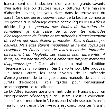
français sont des traductions d'oeuvres de grands savants
d’un autre âge ou d'autres milieux culturels. Une manière
d’aborder l’avenir, les yeux rivés dans le rétroviseur du
passé. Ce choix qui est souvent celui de la facilité, comporte
les germes d’un décalage certain contre lequel le Dr Affès a
décidé d’agir :
'
pendant mes études de formation des
formateurs, je n’ai cessé de critiquer les méthodes
d’enseignement de l’arabe et les méthodes d’enseignement
de l’Islam qui nous étaient proposées. Elles n’étaient pas
pauvres. Mais elles étaient inadaptées. Je ne me voyais pas
enseigner en France avec de telles méthodes importées
directement du Maghreb. Les réalités sont différentes. A
force, j'ai fini par me décider à créer mes propres méthodes
d’apprentissage. '
C’est ainsi que la maison d'édition
' Jeunesse Sans Frontières ' (ejsf) a vu le jour. Elle produira,
l'un après l'autre, les sept niveaux de la méthode
d'enseignement de la langue arabe, manuels de cours et
livrets d'exercices. Trois 'guides pour l'enseignant'
accompagnent cette collection.
Le Dr Affès élabore aussi une méthode en Français pour un
enseignement pédagogique de l’Islam. C'est la collection
' Lumière sur mon chemin '. Le niveau 1 s’adresse aux '6 ans' :
' ma foi mon trésor '. Le niveau 2 est conçu pour les '7 ans' :