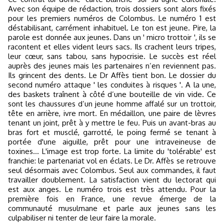
Avec son équipe de rédaction, trois dossiers sont alors fixés
pour les premiers numéros de Colombus. Le numéro 1 est
déstabilisant, carrément inhabituel. Le ton est jeune. Pire, la
parole est donnée aux jeunes. Dans un ' micro trottoir ', ils se
racontent et elles vident leurs sacs. Ils crachent leurs tripes,
leur cœur, sans tabou, sans hypocrisie. Le succès est réel
auprès des jeunes mais les partenaires n’en reviennent pas.
Ils grincent des dents. Le Dr Affès tient bon. Le dossier du
second numéro attaque ' les conduites à risques '. A la une,
des baskets traînent à côté d’une bouteille de vin vide. Ce
sont les chaussures d’un jeune homme affalé sur un trottoir,
tête en arrière, ivre mort. En médaillon, une paire de lèvres
tenant un joint, prêt à y mettre le feu. Puis un avant-bras au
bras fort et musclé, garrotté, le poing fermé se tenant à
portée d'une aiguille, prêt pour une intraveineuse de
toxines… L'image est trop forte. La limite du 'tolérable' est
franchie: le partenariat vol en éclats. Le Dr. Affès se retrouve
seul désormais avec Colombus. Seul aux commandes, il faut
travailler doublement. La satisfaction vient du lectorat qui
est aux anges. Le numéro trois est très attendu. Pour la
première fois en France, une revue émerge de la
communauté musulmane et parle aux jeunes sans les
culpabiliser ni tenter de leur faire la morale.