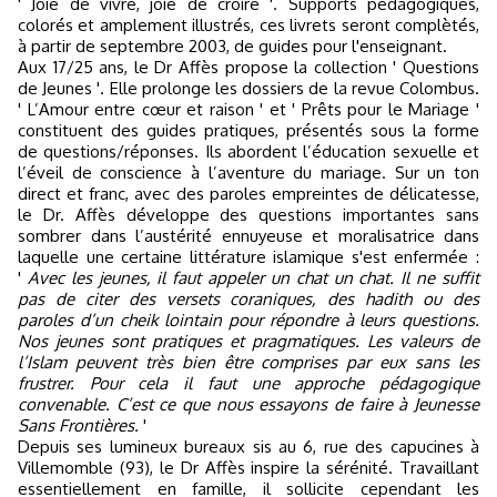
' Joie de vivre, joie de croire '. Supports pédagogiques,
colorés et amplement illustrés, ces livrets seront complètés,
à partir de septembre 2003, de guides pour l'enseignant.
Aux 17/25 ans, le Dr Affès propose la collection ' Questions
de Jeunes '. Elle prolonge les dossiers de la revue Colombus.
' L’Amour entre cœur et raison ' et ' Prêts pour le Mariage '
constituent des guides pratiques, présentés sous la forme
de questions/réponses. Ils abordent l’éducation sexuelle et
l’éveil de conscience à l’aventure du mariage. Sur un ton
direct et franc, avec des paroles empreintes de délicatesse,
le Dr. Affès développe des questions importantes sans
sombrer dans l’austérité ennuyeuse et moralisatrice dans
laquelle une certaine littérature islamique s'est enfermée :
'
Avec les jeunes, il faut appeler un chat un chat. Il ne suffit
pas de citer des versets coraniques, des hadith ou des
paroles d’un cheik lointain pour répondre à leurs questions.
Nos jeunes sont pratiques et pragmatiques. Les valeurs de
l’Islam peuvent très bien être comprises par eux sans les
frustrer. Pour cela il faut une approche pédagogique
convenable. C’est ce que nous essayons de faire à Jeunesse
Sans Frontières.
'
Depuis ses lumineux bureaux sis au 6, rue des capucines à
Villemomble (93), le Dr Affès inspire la sérénité. Travaillant
essentiellement en famille, il sollicite cependant les