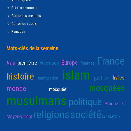
Petites annonces
Guide des prénoms
Cartes de voeux
Ramadan
Mots-clés de la semaine
France
Europe
bien-être
Asie
éducation
femmes
islam
histoire
justice
livres
immigration
mosquées
monde
mosquée
musulmans
politique
Proche et
religions
société
Moyen-Orient
solidarité