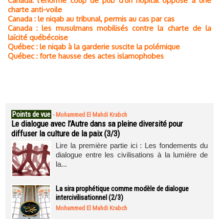
Canada: l'énorme coup de pub d'un hôpital opposé à une
charte anti-voile
Canada : le niqab au tribunal, permis au cas par cas
Canada : les musulmans mobilisés contre la charte de la
laïcité québécoise
Québec : le niqab à la garderie suscite la polémique
Québec : forte hausse des actes islamophobes
Points de vue
-
Mohammed El Mahdi Krabch
Le dialogue avec l’Autre dans sa pleine diversité pour
diffuser la culture de la paix (3/3)
Lire la première partie ici : Les fondements du
dialogue entre les civilisations à la lumière de
la...
La sira prophétique comme modèle de dialogue
intercivilisationnel (2/3)
Mohammed El Mahdi Krabch