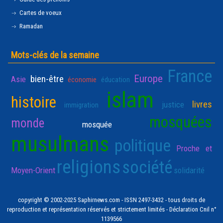
Cartes de voeux
Ramadan
Mots-clés de la semaine
France
Europe
bien-être
Asie
économie
éducation
islam
histoire
livres
justice
immigration
mosquées
monde
mosquée
musulmans
politique
Proche et
religions
société
Moyen-Orient
solidarité
copyright © 2002-2025 Saphirnews.com - ISSN 2497-3432 - tous droits de
reproduction et représentation réservés et strictement limités - Déclaration Cnil n°
1139566