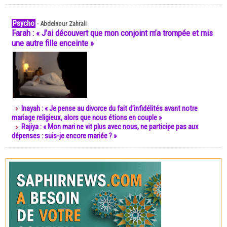
Psycho
-
Abdelnour Zahrali
Farah : « J’ai découvert que mon conjoint m’a trompée et mis
une autre fille enceinte »
Inayah : « Je pense au divorce du fait d’infidélités avant notre
mariage religieux, alors que nous étions en couple »
Rajiya : « Mon mari ne vit plus avec nous, ne participe pas aux
dépenses : suis-je encore mariée ? »