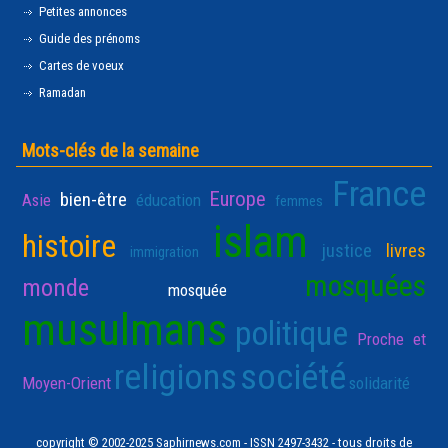
Petites annonces
Guide des prénoms
Cartes de voeux
Ramadan
Mots-clés de la semaine
France
Europe
bien-être
Asie
éducation
femmes
islam
histoire
justice
livres
immigration
mosquées
monde
mosquée
musulmans
politique
Proche et
religions
société
Moyen-Orient
solidarité
copyright © 2002-2025 Saphirnews.com - ISSN 2497-3432 - tous droits de