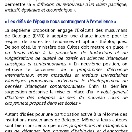
permettre la
« diffusion du renouveau d’un islam pacifique,
inclusif, égalitaire et œcuménique ».
« Les défis de l’époque nous contraignent à l’excellence »
La septième proposition engage l’Exécutif des musulmans
de Belgique (EMB) à adopter une charte interne pour le
respect de toutes les tendances et options théologiques.
De son côté, le ministère des Cultes doit mettre en place
«
un fonds dédié à la production de traductions et de
vulgarisations de qualité de traités en sciences islamiques
classiques et contemporaines »
. En neuvième position, on
retrouve le lancement de
« programmes d’échange
internationaux entre mosquées et instituts universitaires
islamiques promouvant activement le développement de
pensées islamiques contemporaines».
Enfin, la dernière
suggestion préconise la mise en place d'un
« volet général
d’histoire des religions au sein du nouveau cours de
citoyenneté proposé dans les écoles »
.
Autant d'idées pour une participation active à la réforme des
institutions musulmanes de Belgique. Même si leurs auteurs
sont bien conscients que
« ces propositions ne manqueront
pas de déranger bon nombre d’habitudes et d’approches