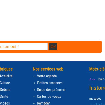
briques
Nos services web
Mots-clé
Actualité
Votre agenda
bien
Asie
Culture
Petites annonces
histoir
Débats
Guide des prénoms
Santé
Cartes de voeux
mosquée
Vidéos
Ramadan