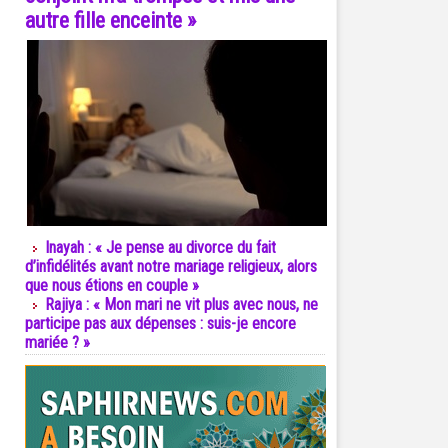
autre fille enceinte »
Inayah : « Je pense au divorce du fait
d’infidélités avant notre mariage religieux, alors
que nous étions en couple »
Rajiya : « Mon mari ne vit plus avec nous, ne
participe pas aux dépenses : suis-je encore
mariée ? »