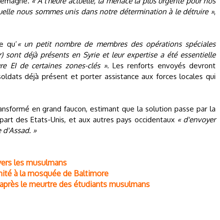
llemagne.
« A l'heure actuelle, la menace la plus urgente pour nos
laquelle nous sommes unis dans notre détermination à le détruire »
,
e qu’
« un petit nombre de membres des opérations spéciales
) sont déjà présents en Syrie et leur expertise a été essentielle
re EI de certaines zones-clés »
. Les renforts envoyés devront
oldats déjà présent et porter assistance aux forces locales qui
nsformé en grand faucon, estimant que la solution passe par la
part des Etats-Unis, et aux autres pays occidentaux
« d'envoyer
e d'Assad. »
vers les musulmans
ité à la mosquée de Baltimore
 après le meurtre des étudiants musulmans