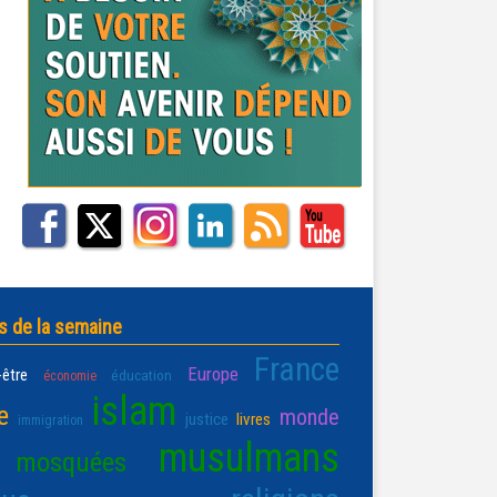
s de la semaine
France
Europe
-être
éducation
économie
islam
e
monde
justice
livres
immigration
musulmans
mosquées