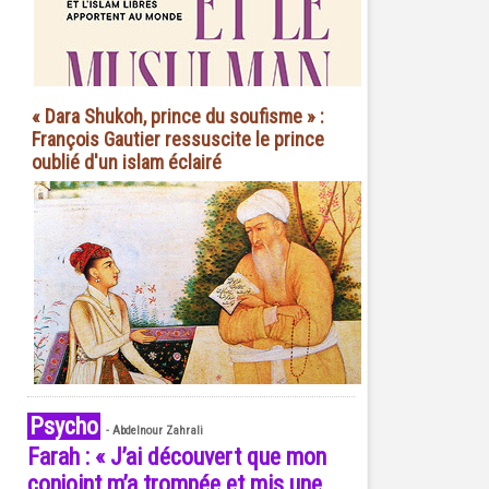
« Dara Shukoh, prince du soufisme » :
François Gautier ressuscite le prince
oublié d'un islam éclairé
Psycho
-
Abdelnour Zahrali
Farah : « J’ai découvert que mon
conjoint m’a trompée et mis une