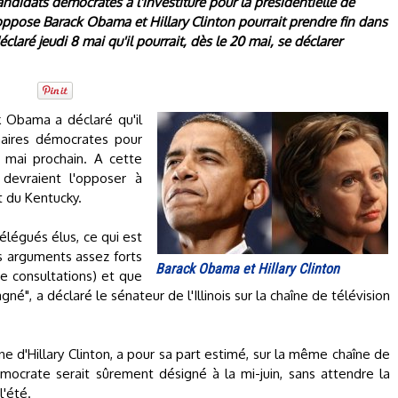
didats démocrates à l'investiture pour la présidentielle de
ppose Barack Obama et Hillary Clinton pourrait prendre fin dans
laré jeudi 8 mai qu'il pourrait, dès le 20 mai, se déclarer
ck Obama a déclaré qu'il
maires démocrates pour
0 mai prochain. A cette
devraient l'opposer à
t du Kentucky.
élégués élus, ce qui est
es arguments assez forts
Barack Obama et Hillary Clinton
e consultations) et que
né", a déclaré le sénateur de l'Illinois sur la chaîne de télévision
e d'Hillary Clinton, a pour sa part estimé, sur la même chaîne de
émocrate serait sûrement désigné à la mi-juin, sans attendre la
l'été.