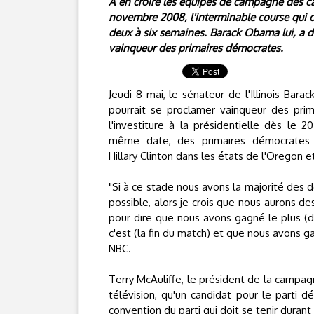
A en croire les équipes de campagne des can
novembre 2008, l'interminable course qui o
deux à six semaines. Barack Obama lui, a déc
vainqueur des primaires démocrates.
Jeudi 8 mai, le sénateur de l'Illinois Bara
pourrait se proclamer vainqueur des pri
l'investiture à la présidentielle dès le 2
même date, des primaires démocrates 
Hillary Clinton dans les états de l'Oregon e
"Si à ce stade nous avons la majorité des d
possible, alors je crois que nous aurons d
pour dire que nous avons gagné le plus (d
c'est (la fin du match) et que nous avons gag
NBC.
Terry McAuliffe, le président de la campagn
télévision, qu'un candidat pour le parti d
convention du parti qui doit se tenir durant 