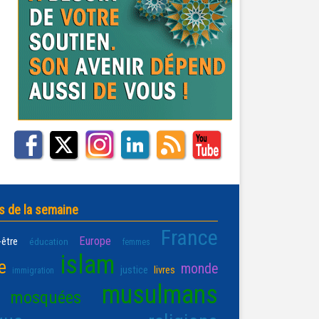
s de la semaine
France
Europe
-être
éducation
femmes
islam
e
monde
justice
livres
immigration
musulmans
mosquées