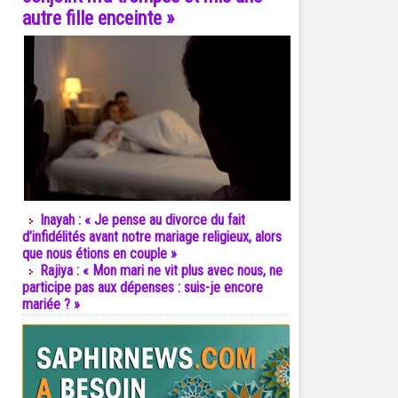
autre fille enceinte »
Inayah : « Je pense au divorce du fait
d’infidélités avant notre mariage religieux, alors
que nous étions en couple »
Rajiya : « Mon mari ne vit plus avec nous, ne
participe pas aux dépenses : suis-je encore
mariée ? »