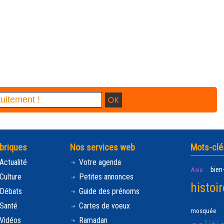
briques
Nos services web
Mots-clé
Actualité
Votre agenda
bien
Asie
Culture
Petites annonces
histoir
Débats
Guide des prénoms
Santé
Cartes de voeux
mosquée
Vidéos
Ramadan