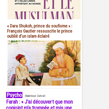
« Dara Shukoh, prince du soufisme » :
François Gautier ressuscite le prince
oublié d'un islam éclairé
Psycho
-
Abdelnour Zahrali
Farah : « J’ai découvert que mon
conjoint m’a trompée et mis une