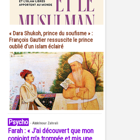
« Dara Shukoh, prince du soufisme » :
François Gautier ressuscite le prince
oublié d'un islam éclairé
Psycho
-
Abdelnour Zahrali
Farah : « J’ai découvert que mon
conjoint m’a trompée et mis une