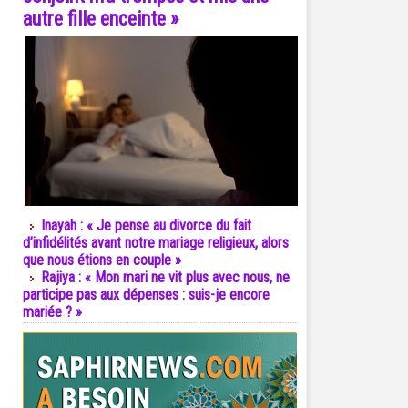
autre fille enceinte »
Inayah : « Je pense au divorce du fait
d’infidélités avant notre mariage religieux, alors
que nous étions en couple »
Rajiya : « Mon mari ne vit plus avec nous, ne
participe pas aux dépenses : suis-je encore
mariée ? »