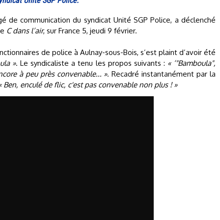
ndicat Unité SGP Police.
rgé de communication du syndicat Unité SGP Police, a déclenché
de
C dans l’air
, sur France 5, jeudi 9 février.
nctionnaires de police à Aulnay-sous-Bois, s’est plaint d’avoir été
ula »
. Le syndicaliste a tenu les propos suivants :
« ‘"Bamboula",
encore à peu près convenable... »
. Recadré instantanément par la
« Ben, enculé de flic, c'est pas convenable non plus ! »