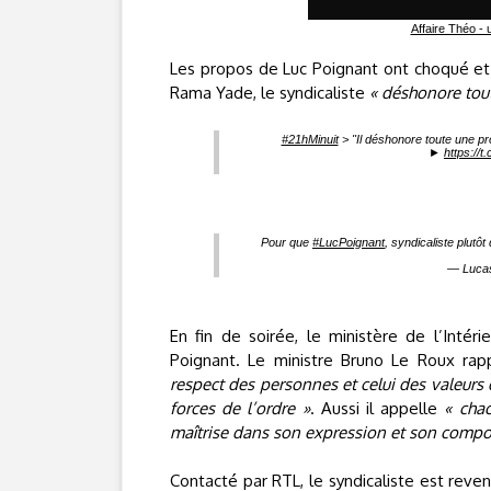
Affaire Théo - u
Les propos de Luc Poignant ont choqué et 
Rama Yade, le syndicaliste
« déshonore tout
#21hMinuit
> "Il déshonore toute une p
►
https:/
Pour que
#LucPoignant
, syndicaliste plutô
— Lucas
En fin de soirée, le ministère de l’Inté
Poignant. Le ministre Bruno Le Roux rap
respect des personnes et celui des valeurs
forces de l’ordre »
. Aussi il appelle
« chac
maîtrise dans son expression et son comp
Contacté par RTL, le syndicaliste est reve