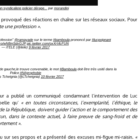
n syndicaliste policier dérape...
par
morandini
provoqué des réactions en chaîne sur les réseaux sociaux. Pour
e une profession ».
rofession"
@ramayade
sur le terme
#bamboula
prononcé par
#lucpoignant
/t.co/wN8mSdxGJP
pic.twitter.com/oxXrVlcFUN
— iTELE (@itele)
9 février 2017
t de gauche,le trouve convenable, le mot
#Bamboula
doit être très usité dans la
Police.
#Négrophobie
 Tchetgnia (@LTchetgnia)
10 février 2017
rieur a publié un communiqué condamnant l’intervention de Luc
pelle qu’
« en toutes circonstances, l’exemplarité, l’éthique, le
 de la République, doivent guider l’action et le comportement des
un, dans le contexte actuel, à faire preuve de sang-froid et de
ortement »
.
nu sur ses propos et a présenté des excuses mi-figue mi-raisin.
«