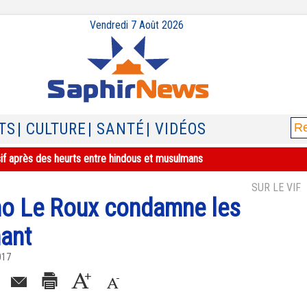
Vendredi 7 Août 2026
TS
| CULTURE
| SANTÉ
| VIDÉOS
sif après des heurts entre hindous et musulmans
SUR LE VIF
no Le Roux condamne les
ant
017