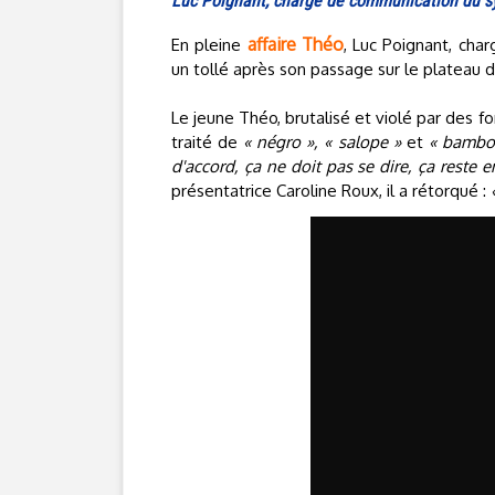
Luc Poignant, chargé de communication du sy
affaire Théo
En pleine
, Luc Poignant, cha
un tollé après son passage sur le plateau 
Le jeune Théo, brutalisé et violé par des fo
traité de
« négro », « salope »
et
« bambo
d'accord, ça ne doit pas se dire, ça reste 
présentatrice Caroline Roux, il a rétorqué :