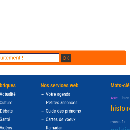
briques
Nos services web
Mots-clé
Actualité
Votre agenda
bien
Asie
Culture
Petites annonces
histoir
Débats
Guide des prénoms
Santé
Cartes de voeux
mosquée
Vidéos
Ramadan