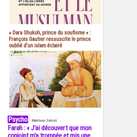
« Dara Shukoh, prince du soufisme » :
François Gautier ressuscite le prince
oublié d'un islam éclairé
Psycho
-
Abdelnour Zahrali
Farah : « J’ai découvert que mon
conjoint m’a trompée et mis une