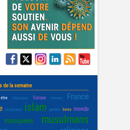
s de la semaine
France
Europe
-être
éducation
femmes
islam
e
monde
justice
livres
immigration
musulmans
mosquées