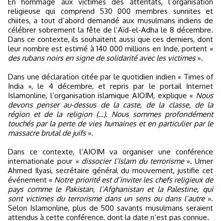
En hommage aux victimes des attentats, l’organisation
religieuse qui comprend 530 000 membres sunnites et
chiites, a tout d’abord demandé aux musulmans indiens de
célébrer sobrement la fête de l’Aïd-el-Adha le 8 décembre.
Dans ce contexte, ils souhaitent aussi que ces derniers, dont
leur nombre est estimé à 140 000 millions en Inde, portent «
des rubans noirs en signe de solidarité avec les victimes
».
Dans une déclaration citée par le quotidien indien « Times of
India », le 4 décembre, et repris par le portail Internet
Islamonline, l’organisation islamique AIOIM, explique «
Nous
devons penser au-dessus de la caste, de la classe, de la
région et de la religion (…). Nous sommes profondément
touchés par la perte de vies humaines et en particulier par le
massacre brutal de juifs
».
Dans ce contexte, l’AIOIM va organiser une conférence
internationale pour «
dissocier l’Islam du terrorisme
». Umer
Ahmed Ilyasi, secrétaire général du mouvement, justifie cet
événement «
Notre priorité est d’inviter les chefs religieux de
pays comme le Pakistan, l’Afghanistan et la Palestine, qui
sont victimes du terrorisme dans un sens ou dans l’autre
».
Selon Islamonline, plus de 500 savants musulmans seraient
attendus à cette conférence, dont la date n’est pas connue.