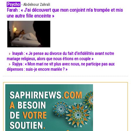
Psycho
-
Abdelnour Zahrali
Farah : « J’ai découvert que mon conjoint m’a trompée et mis
une autre fille enceinte »
Inayah : « Je pense au divorce du fait d’infidélités avant notre
mariage religieux, alors que nous étions en couple »
Rajiya : « Mon mari ne vit plus avec nous, ne participe pas aux
dépenses : suis-je encore mariée ? »