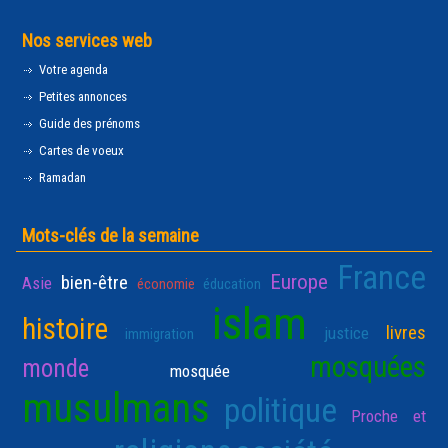
Nos services web
Votre agenda
Petites annonces
Guide des prénoms
Cartes de voeux
Ramadan
Mots-clés de la semaine
France
Europe
bien-être
Asie
économie
éducation
islam
histoire
livres
justice
immigration
mosquées
monde
mosquée
musulmans
politique
Proche et