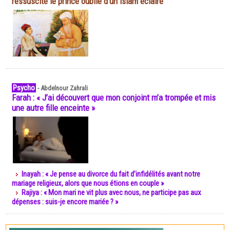
ressuscite le prince oublié d'un islam éclairé
Psycho
-
Abdelnour Zahrali
Farah : « J’ai découvert que mon conjoint m’a trompée et mis
une autre fille enceinte »
Inayah : « Je pense au divorce du fait d’infidélités avant notre
mariage religieux, alors que nous étions en couple »
Rajiya : « Mon mari ne vit plus avec nous, ne participe pas aux
dépenses : suis-je encore mariée ? »