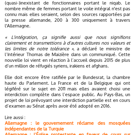
(quasi-)inexistant de fonctionnaires portant le niqab. Le
nombre même de femmes portant le voile intégral n'est pas
connu mais elles seraient, selon des sources rapportées par
la presse allemande, 200 à 300 uniquement à travers
l'Allemagne.
« L'intégration, ça signifie aussi que nous signifions
clairement et transmettions à d'autres cultures nos valeurs et
les limites de notre tolérance »
, a déclaré le ministre de
l’Intérieur Thomas de Maizière dans un communiqué. Cette
nouvelle loi vient en réaction à l’accueil depuis 2015 de plus
d’un million de réfugiés syriens, irakiens et afghans.
Elle doit encore être ratifiée par le Bundesrat, la chambre
haute du Parlement. La France et de la Belgique qui ont
légiféré sur le sujet en 2011 mais elles avaient choisi une
interdiction complète dans l’espace public. Au Pays-Bas, un
projet de loi prévoyant une interdiction partielle est en cours
d’examen au Sénat après avoir été adopté en 2016.
Lire aussi :
Allemagne : le gouvernement réclame des mosquées
indépendantes de la Turquie
Allemagne : l’Église protestante en faveur de cours sur