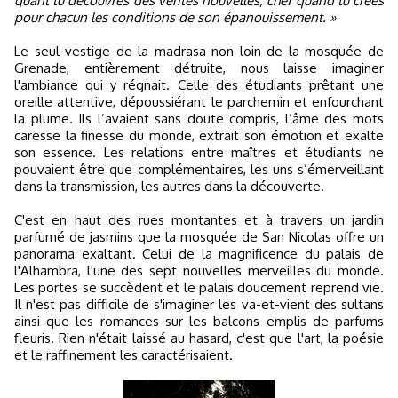
quant tu découvres des vérités nouvelles; chef quand tu crées
pour chacun les conditions de son épanouissement. »
Le seul vestige de la madrasa non loin de la mosquée de
Grenade, entièrement détruite, nous laisse imaginer
l'ambiance qui y régnait. Celle des étudiants prêtant une
oreille attentive, dépoussiérant le parchemin et enfourchant
la plume. Ils l’avaient sans doute compris, l’âme des mots
caresse la finesse du monde, extrait son émotion et exalte
son essence. Les relations entre maîtres et étudiants ne
pouvaient être que complémentaires, les uns s’émerveillant
dans la transmission, les autres dans la découverte.
C'est en haut des rues montantes et à travers un jardin
parfumé de jasmins que la mosquée de San Nicolas offre un
panorama exaltant. Celui de la magnificence du palais de
l'Alhambra, l'une des sept nouvelles merveilles du monde.
Les portes se succèdent et le palais doucement reprend vie.
Il n'est pas difficile de s'imaginer les va-et-vient des sultans
ainsi que les romances sur les balcons emplis de parfums
fleuris. Rien n'était laissé au hasard, c'est que l'art, la poésie
et le raffinement les caractérisaient.