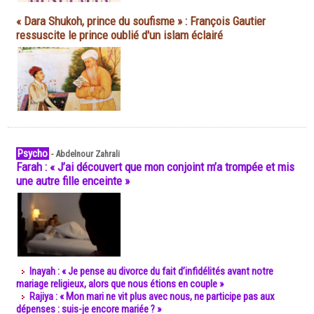
« Dara Shukoh, prince du soufisme » : François Gautier
ressuscite le prince oublié d'un islam éclairé
Psycho
-
Abdelnour Zahrali
Farah : « J’ai découvert que mon conjoint m’a trompée et mis
une autre fille enceinte »
Inayah : « Je pense au divorce du fait d’infidélités avant notre
mariage religieux, alors que nous étions en couple »
Rajiya : « Mon mari ne vit plus avec nous, ne participe pas aux
dépenses : suis-je encore mariée ? »