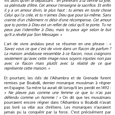
vis alors qu'en te dépassant : en préférant à la tienne sa joie,
sa plénitude d'être. Cet amour t'enseigne le sacrifice. Et enfin
il y a un amour divin, le plus haut : tu aimes en toute chose
Celui qui l'a crée, et tu n'aimes Dieu que pour lui-même. Sans
crainte d'un châtiment ni désir d'une récompense. Cet amour
que tu portes à Dieu est un reflet de celui qu'Il te porte. Tu ne
peux pas t'identifier à Dieu, mais tu peux agir selon le but
qu'Il a révélé par Son Messager. »
L’art de vivre andalou peut se résumer en une phrase :
«
Savez vous ce que c’est de vivre dans un flacon de parfum ?
La maison andalouse ressemble à ce flacon, nous craignons
seulement qu’avec cette image nous soyons injustes non pas
avec ce flacon mais plutôt avec la réalité de ce que
représente cette maison. »
Et pourtant, les clés de l'Alhambra et de Grenade furent
remises par Boabdil, dernier monarque musulman à régner
en Espagne. Sa mère lui aurait dit lorsqu'il les perdit en 1492 :
« Ne pleure pas comme une femme ce que tu n'as pas
défendu comme un homme ! »
On dit que les musulmans
pourraient encore régner dans l'Alhambra si Boabdil n'avait
pas livré sa ville aux chrétiens. Les monarques n'auraient
jamais pu la conquérir par la force. C'est précisément par