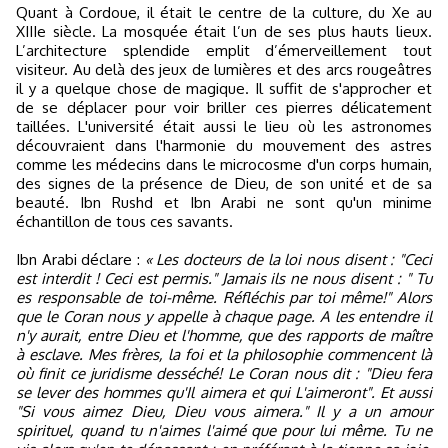
Quant à Cordoue, il était le centre de la culture, du Xe au
XIIIe siècle. La mosquée était l’un de ses plus hauts lieux.
L’architecture splendide emplit d’émerveillement tout
visiteur. Au delà des jeux de lumières et des arcs rougeâtres
il y a quelque chose de magique. Il suffit de s'approcher et
de se déplacer pour voir briller ces pierres délicatement
taillées. L'université était aussi le lieu où les astronomes
découvraient dans l'harmonie du mouvement des astres
comme les médecins dans le microcosme d'un corps humain,
des signes de la présence de Dieu, de son unité et de sa
beauté. Ibn Rushd et Ibn Arabi ne sont qu'un minime
échantillon de tous ces savants.
Ibn Arabi déclare :
« Les docteurs de la loi nous disent : "Ceci
est interdit ! Ceci est permis." Jamais ils ne nous disent : " Tu
es responsable de toi-même. Réfléchis par toi même!" Alors
que le Coran nous y appelle à chaque page. A les entendre il
n'y aurait, entre Dieu et l'homme, que des rapports de maître
à esclave. Mes frères, la foi et la philosophie commencent là
où finit ce juridisme desséché! Le Coran nous dit : "Dieu fera
se lever des hommes qu'Il aimera et qui L'aimeront". Et aussi
"Si vous aimez Dieu, Dieu vous aimera." Il y a un amour
spirituel, quand tu n'aimes l'aimé que pour lui même. Tu ne