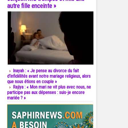
autre fille enceinte »
Inayah : « Je pense au divorce du fait
d’infidélités avant notre mariage religieux, alors
que nous étions en couple »
Rajiya : « Mon mari ne vit plus avec nous, ne
participe pas aux dépenses : suis-je encore
mariée ? »