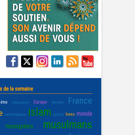
s de la semaine
France
Europe
-être
éducation
femmes
islam
e
monde
livres
interreligieux
justice
musulmans
mosquées