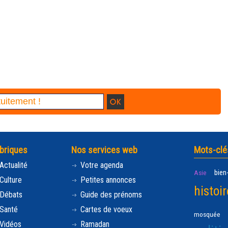
briques
Nos services web
Mots-clé
Actualité
Votre agenda
bien
Asie
Culture
Petites annonces
histoir
Débats
Guide des prénoms
Santé
Cartes de voeux
mosquée
Vidéos
Ramadan