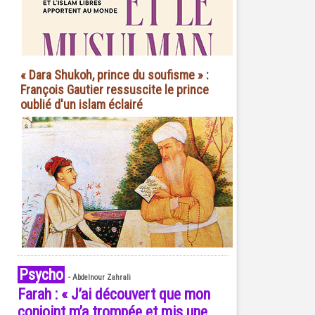
« Dara Shukoh, prince du soufisme » :
François Gautier ressuscite le prince
oublié d'un islam éclairé
Psycho
-
Abdelnour Zahrali
Farah : « J’ai découvert que mon
conjoint m’a trompée et mis une