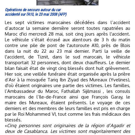
Opérations de secours autour du car
accidenté sur l'A10, le 23 mai 2008 (AFP)
Les sept victimes marocaines décédées dans l’accident
d’autocar la semaine dernière seront toutes rapatriées au
Maroc d'ici mercredi 28 mai, soit cinq jours après l'accident.
Le véhicule s’était écrasé aux alentours de 3 h du matin
contre une pile de pont de l'autoroute A10, près de Blois
dans la nuit du 22 au 23 mai dernier. Parti la veille de
l'accident, de Tiznit, dans le sud marocain, le véhicule
transportait 32 personnes, dont deux chauffeurs. Le dernier
bilan faisait état de vingt cinq blessés dont huit grièvement.
Hier soir, une veillée funéraire était organisée après la prière
d’Asr à la mosquée Tariq Ibn Ziyad des Mureaux (Yvelines),
d'où étaient originaires une partie des victimes. Les familles,
l’Ambassadeur du Maroc, Fathallah Sijilmassi , les consuls
marocains de l’Ile-de-France ainsi que François Garay, le
maire des Mureaux, étaient présents. Le voyage de ces
derniers et des membres de leurs familles est pris en charge
par le Roi Mohammed VI, tout comme les frais médicaux des
blessés.
«
Cinq personnes sont originaires de la région d’Agadir et
deux de Casablanca. Les victimes sont majoritairement des