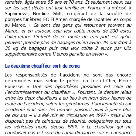
retraités, âgés entre 55 ans et 70 ans. Et seulement deux cas
sur les sept décès ont leur famille en France
» a précisé à
Saphirnews, Nordine Ghilli, co-gérant de la société de
pompes funèbres IFO El Amen chargée de rapatrier les corps
au Maroc. «
Ce sont des gens qui retournent souvent au
Maroc, et en autocar, cela leur coûte moins de 200 euros
l’aller-retour. L’intérêt de ce mode de transport est qu’ils
peuvent prendre plus de bagages qu’en avion. Ils ont droit à
30 kg de bagages puis cela leur coûte 2 euros par kilo
supplémentaire contre 11 euros par kilo en avion
».
Le deuxième chauffeur sorti du coma
Les responsabilités de l’accident ne sont pas encore
déterminées mais selon le préfet du Loir-et-Cher, Pierre
Pouessel «
Une des hypothèses possibles est celle de
l’endormissement du chauffeur ». Pourtant, le dernier relais
entre les deux chauffeurs a eu lieu à environ deux heures de
route de l’accident, selon les gendarmes. L'ancienneté du car
accidenté était dans les normes puisqu'il avait à peine plus
de dix ans – il a été mis en circulation en 1997 - mais il ne
disposait pas de ceintures de sécurité, obligatoires sur tous
les véhicules neufs depuis 1999. «
Le chauffeur qui ne
conduisait pas est sorti du coma dimanche soir
» a annoncé