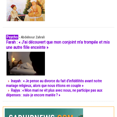
Psycho
-
Abdelnour Zahrali
Farah : « J’ai découvert que mon conjoint m’a trompée et mis
une autre fille enceinte »
Inayah : « Je pense au divorce du fait d’infidélités avant notre
mariage religieux, alors que nous étions en couple »
Rajiya : « Mon mari ne vit plus avec nous, ne participe pas aux
dépenses : suis-je encore mariée ? »