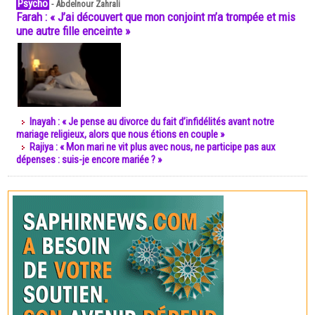
Psycho
-
Abdelnour Zahrali
Farah : « J’ai découvert que mon conjoint m’a trompée et mis
une autre fille enceinte »
Inayah : « Je pense au divorce du fait d’infidélités avant notre
mariage religieux, alors que nous étions en couple »
Rajiya : « Mon mari ne vit plus avec nous, ne participe pas aux
dépenses : suis-je encore mariée ? »