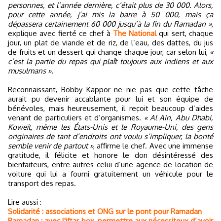
personnes, et l’année dernière, c’était plus de 30 000. Alors,
pour cette année, j’ai mis la barre à 50 000, mais ça
dépassera certainement 60 000 jusqu’à la fin du Ramadan »
,
explique avec fierté ce chef à
The National
qui sert, chaque
jour, un plat de viande et de riz, de l’eau, des dattes, du jus
de fruits et un dessert qui change chaque jour, car selon lui,
«
c’est la partie du repas qui plaît toujours aux indiens et aux
musulmans ».
Reconnaissant, Bobby Kappor ne nie pas que cette tâche
aurait pu devenir accablante pour lui et son équipe de
bénévoles, mais heureusement, il reçoit beaucoup d’aides
venant de particuliers et d’organismes.
« Al Ain, Abu Dhabi,
Koweït, même les États-Unis et le Royaume-Uni, des gens
originaires de tant d’endroits ont voulu s’impliquer, la bonté
semble venir de partout »
, affirme le chef. Avec une immense
gratitude, il félicite et honore le don désintéressé des
bienfaiteurs, entre autres celui d’une agence de location de
voiture qui lui a fourni gratuitement un véhicule pour le
transport des repas.
Lire aussi :
Solidarité : associations et ONG sur le pont pour Ramadan
Ramadan : avec l'iftar box, permettre aux nécessiteux d’avoir