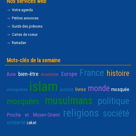
Nos services web
Votre agenda
Petites annonces
Guide des prénoms
Cartes de voeux
Ramadan
Mots-clés de la semaine
France
histoire
bien-être
Europe
Asie
économie
islam
monde
justice
livres
mosquée
immigration
musulmans
politique
mosquées
religions
société
Proche et Moyen-Orient
solidarité
zakat