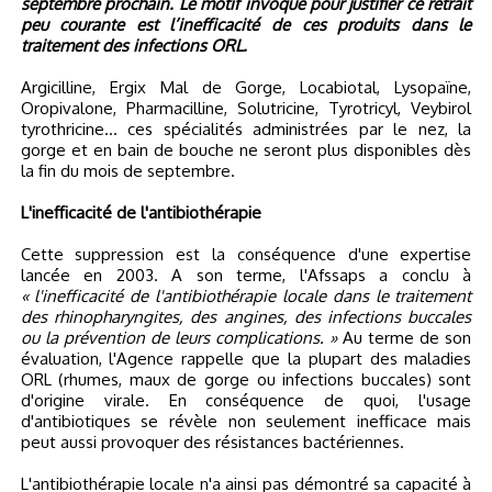
septembre prochain. Le motif invoqué pour justifier ce retrait
peu courante est l’inefficacité de ces produits dans le
traitement des infections ORL.
Argicilline, Ergix Mal de Gorge, Locabiotal, Lysopaïne,
Oropivalone, Pharmacilline, Solutricine, Tyrotricyl, Veybirol
tyrothricine... ces spécialités administrées par le nez, la
gorge et en bain de bouche ne seront plus disponibles dès
la fin du mois de septembre.
L'inefficacité de l'antibiothérapie
Cette suppression est la conséquence d'une expertise
lancée en 2003. A son terme, l'Afssaps a conclu à
« l'inefficacité de l'antibiothérapie locale dans le traitement
des rhinopharyngites, des angines, des infections buccales
ou la prévention de leurs complications. »
Au terme de son
évaluation, l'Agence rappelle que la plupart des maladies
ORL (rhumes, maux de gorge ou infections buccales) sont
d'origine virale. En conséquence de quoi, l'usage
d'antibiotiques se révèle non seulement inefficace mais
peut aussi provoquer des résistances bactériennes.
L'antibiothérapie locale n'a ainsi pas démontré sa capacité à