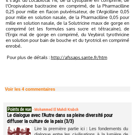
Il s'agit du Locabiotal 1%, de la Lysopaïne en comprimé, de
l'Oropivalone bacitracine en comprimé, de la Pharmacilline
0,25 pour mille en flacon pulvérisateur, de l'Argicilline 0,05
pour mille en solution nasale, de la Pharmacilline 0,05 pour
mille en solution nasale, de la Solutricine maux de gorge en
comprimé (et les formules sans sucre et tétracaïne), de
l'Ergix mal de gorge en comprimé, du Veybirol tyrothricine
en solution pour bain de bouche et du tyrotricil en comprimé
enrobé.
Pour plus de détails :
http://afssaps.sante.fr/htm
Voir les
4
commentaires
Points de vue
-
Mohammed El Mahdi Krabch
Le dialogue avec l’Autre dans sa pleine diversité pour
diffuser la culture de la paix (3/3)
Lire la première partie ici : Les fondements du
dialogue entre les civilisations à la lumière de