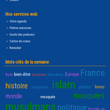
Nos services web
Votre agenda
Petites annonces
Guide des prénoms
Cartes de voeux
Ramadan
Mots-clés de la semaine
France
Europe
bien-être
Asie
éducation
économie
islam
histoire
justice
livres
immigration
mosquées
monde
mosquée
musulmans
politique
Proche et