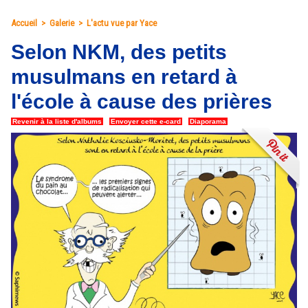
Accueil
>
Galerie
>
L'actu vue par Yace
Selon NKM, des petits
musulmans en retard à
l'école à cause des prières
Revenir à la liste d'albums
|
Envoyer cette e-card
|
Diaporama