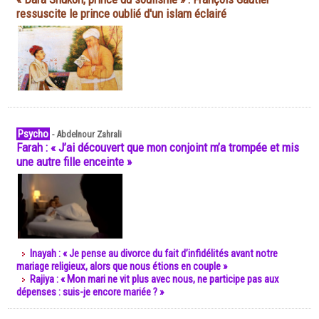
ressuscite le prince oublié d'un islam éclairé
Psycho
-
Abdelnour Zahrali
Farah : « J’ai découvert que mon conjoint m’a trompée et mis
une autre fille enceinte »
Inayah : « Je pense au divorce du fait d’infidélités avant notre
mariage religieux, alors que nous étions en couple »
Rajiya : « Mon mari ne vit plus avec nous, ne participe pas aux
dépenses : suis-je encore mariée ? »