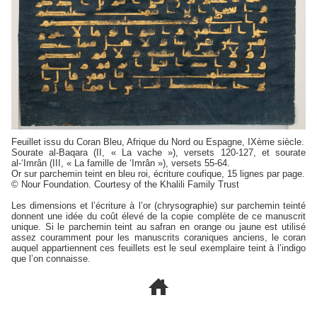
Feuillet issu du Coran Bleu, Afrique du Nord ou Espagne, IXème siècle.
Sourate al-Baqara (II, « La vache »), versets 120-127, et sourate
al-‘Imrân (III, « La famille de ‘Imrân »), versets 55-64.
Or sur parchemin teint en bleu roi, écriture coufique, 15 lignes par page.
© Nour Foundation. Courtesy of the Khalili Family Trust
Les dimensions et l’écriture à l’or (chrysographie) sur parchemin teinté
donnent une idée du coût élevé de la copie complète de ce manuscrit
unique. Si le parchemin teint au safran en orange ou jaune est utilisé
assez couramment pour les manuscrits coraniques anciens, le coran
auquel appartiennent ces feuillets est le seul exemplaire teint à l’indigo
que l’on connaisse.