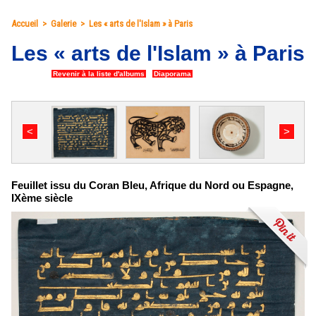
Accueil
>
Galerie
>
Les « arts de l'Islam » à Paris
Les « arts de l'Islam » à Paris
23 photos
|
Revenir à la liste d'albums
|
Diaporama
<
>
Feuillet issu du Coran Bleu, Afrique du Nord ou Espagne,
IXème siècle