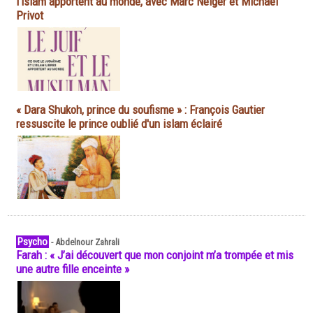
l'islam apportent au monde, avec Marc Neiger et Michaël
Privot
« Dara Shukoh, prince du soufisme » : François Gautier
ressuscite le prince oublié d'un islam éclairé
Psycho
-
Abdelnour Zahrali
Farah : « J’ai découvert que mon conjoint m’a trompée et mis
une autre fille enceinte »