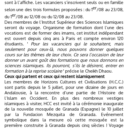
sont à l’affiche. Les vacanciers s’inscrivent seuls ou en famille
er
selon une des trois formules proposées : du 1
/08 au 23/08,
er
du 1
/08 au 12/08 ou du 12/08 au 23/08.
Des membres de l’Institut Supérieur des Sciences Islamiques
seront du voyage. Organisme de formation dont l’une des
vocations est de former des imams, cet institut indépendant
est ouvert depuis cinq ans à Paris et compte environ 120
étudiants. '
Pour les vacanciers qui le souhaitent, mais
seulement pour ceux-là, nous pouvons donner quelques
cours sur les thèmes de leur choix. Ce sera l’occasion de leur
donner un avant goût des formations que nous donnons en
sciences islamiques. Ils pourront, s’ils le désirent, entrer en
formation à la reprise scolaire
' précise le Cheikh Dhaou.
Ceux qui partent et ceux qui restent islamiquement
Les membres de Horizons Cultures et Civilisations (H.C.C.)
sont partis depuis le 5 juillet, pour une dizaine de jours en
Andalousie, à la rencontre d’une partie de l’Histoire de
l’Islam en Occident. En plus des nombreux vestiges
islamiques à visiter, HCC est invité à la cérémonie inaugurale
de la nouvelle mosquée de Granada (Espagne) le 10 juillet
par la Fundacion Mezquita de Granada. Evénement
symbolique dans la mesure où cette mosquée est la
première construite à Granada depuis cinq siècles ! Voyage