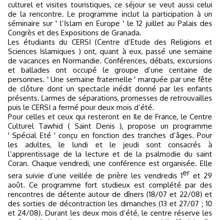
culturel et visites touristiques, ce séjour se veut aussi celui
de la rencontre. Le programme inclut la participation à un
séminaire sur ' l’Islam en Europe ' le 12 juillet au Palais des
Congrès et des Expositions de Granada.
Les étudiants du CERSI (Centre d’Etude des Religions et
Sciences Islamiques ) ont, quant à eux, passé une semaine
de vacances en Normandie. Conférences, débats, excursions
et ballades ont occupé le groupe d’une centaine de
personnes. ' Une semaine fraternelle ' marquée par une fête
de clôture dont un spectacle inédit donné par les enfants
présents. Larmes de séparations, promesses de retrouvailles
puis le CERSI a fermé pour deux mois d’été.
Pour celles et ceux qui resteront en Ile de France, le Centre
Culturel Tawhid ( Saint Denis ), propose un programme
' Spécial Eté ' conçu en fonction des tranches d’âges. Pour
les adultes, le lundi et le jeudi sont consacrés à
l’apprentissage de la lecture et de la psalmodie du saint
Coran. Chaque vendredi, une conférence est organisée. Elle
er
sera suivie d’une veillée de prière les vendredis 1
et 29
août. Ce programme fort studieux est complété par des
rencontres de détente autour de dîners (18/07 et 22/08) et
des sorties de décontraction les dimanches (13 et 27/07 ; 10
et 24/08). Durant les deux mois d’été, le centre réserve les