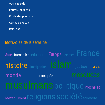
Votre agenda
Petites annonces
Guide des prénoms
Cartes de voeux
Ramadan
Mots-clés de la semaine
France
Europe
bien-être
Asie
éducation
femmes
islam
histoire
justice
livres
immigration
mosquées
monde
mosquée
musulmans
politique
Proche et
société
religions
Moyen-Orient
solidarité