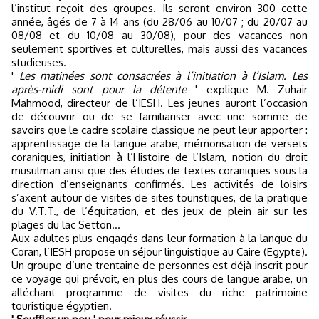
l’institut reçoit des groupes. Ils seront environ 300 cette
année, âgés de 7 à 14 ans (du 28/06 au 10/07 ; du 20/07 au
08/08 et du 10/08 au 30/08), pour des vacances non
seulement sportives et culturelles, mais aussi des vacances
studieuses.
'
Les matinées sont consacrées à l’initiation à l’Islam. Les
après-midi sont pour la détente
' explique M. Zuhair
Mahmood, directeur de l’IESH. Les jeunes auront l’occasion
de découvrir ou de se familiariser avec une somme de
savoirs que le cadre scolaire classique ne peut leur apporter :
apprentissage de la langue arabe, mémorisation de versets
coraniques, initiation à l’Histoire de l’Islam, notion du droit
musulman ainsi que des études de textes coraniques sous la
direction d’enseignants confirmés. Les activités de loisirs
s’axent autour de visites de sites touristiques, de la pratique
du V.T.T., de l’équitation, et des jeux de plein air sur les
plages du lac Setton…
Aux adultes plus engagés dans leur formation à la langue du
Coran, l’IESH propose un séjour linguistique au Caire (Egypte).
Un groupe d’une trentaine de personnes est déjà inscrit pour
ce voyage qui prévoit, en plus des cours de langue arabe, un
alléchant programme de visites du riche patrimoine
touristique égyptien.