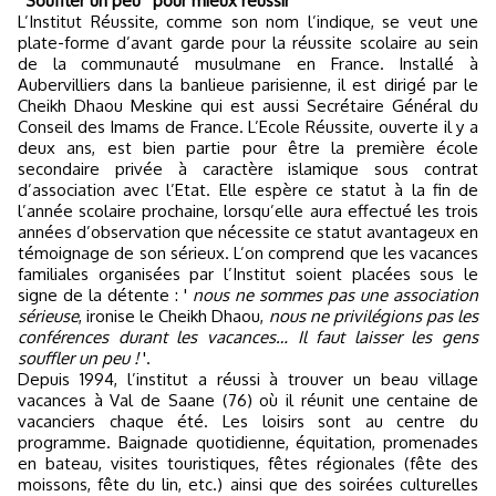
' Souffler un peu ' pour mieux réussir
L’Institut Réussite, comme son nom l’indique, se veut une
plate-forme d’avant garde pour la réussite scolaire au sein
de la communauté musulmane en France. Installé à
Aubervilliers dans la banlieue parisienne, il est dirigé par le
Cheikh Dhaou Meskine qui est aussi Secrétaire Général du
Conseil des Imams de France. L’Ecole Réussite, ouverte il y a
deux ans, est bien partie pour être la première école
secondaire privée à caractère islamique sous contrat
d’association avec l’Etat. Elle espère ce statut à la fin de
l’année scolaire prochaine, lorsqu’elle aura effectué les trois
années d’observation que nécessite ce statut avantageux en
témoignage de son sérieux. L’on comprend que les vacances
familiales organisées par l’Institut soient placées sous le
signe de la détente : '
nous ne sommes pas une association
sérieuse
, ironise le Cheikh Dhaou,
nous ne privilégions pas les
conférences durant les vacances… Il faut laisser les gens
souffler un peu !
'.
Depuis 1994, l’institut a réussi à trouver un beau village
vacances à Val de Saane (76) où il réunit une centaine de
vacanciers chaque été. Les loisirs sont au centre du
programme. Baignade quotidienne, équitation, promenades
en bateau, visites touristiques, fêtes régionales (fête des
moissons, fête du lin, etc.) ainsi que des soirées culturelles