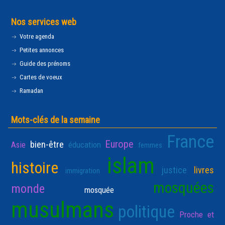
Nos services web
Votre agenda
Petites annonces
Guide des prénoms
Cartes de voeux
Ramadan
Mots-clés de la semaine
France
Europe
bien-être
Asie
éducation
femmes
islam
histoire
justice
livres
immigration
mosquées
monde
mosquée
musulmans
politique
Proche et