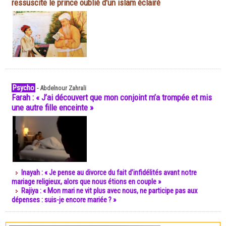
ressuscite le prince oublié d'un islam éclairé
Psycho
-
Abdelnour Zahrali
Farah : « J’ai découvert que mon conjoint m’a trompée et mis
une autre fille enceinte »
Inayah : « Je pense au divorce du fait d’infidélités avant notre
mariage religieux, alors que nous étions en couple »
Rajiya : « Mon mari ne vit plus avec nous, ne participe pas aux
dépenses : suis-je encore mariée ? »