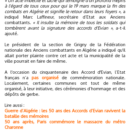
« Un acte imbécile et lâche qui témoigne d'un profond mépris
à l'égard de tous ceux pour qui le 19 mars marque la fin des
combats en Algérie et signifie le retour dans leurs foyers »,
a
indiqué Marc Laffineur, secrétaire d’Etat aux Anciens
combattants.
« Il insulte la mémoire de tous les soldats qui
tombèrent avant la signature des accords d'Evian »
, a-t-il
ajouté.
Le président de la section de Grigny de la Fédération
nationale des Anciens combattants en Algérie a indiqué qu'il
allait porter plainte contre cet acte et la municipalité de la
ville pourrait en faire de même.
A l'occasion du cinquantenaire des Accord d'Evian, l’Etat
français n’a
pas organisé
de commémoration nationale.
Localement, certaines communes ont tout de même
organisé, à leur initiative, des cérémonies d’hommage et des
dépôts de gerbe.
Lire aussi :
Guerre d’Algérie : les 50 ans des Accords d’Evian ravivent la
bataille des mémoires
50 ans après, Paris commémore le massacre du métro
Charonne