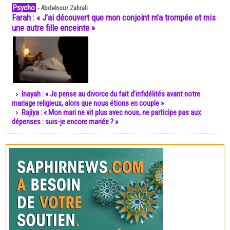
Psycho
-
Abdelnour Zahrali
Farah : « J’ai découvert que mon conjoint m’a trompée et mis
une autre fille enceinte »
Inayah : « Je pense au divorce du fait d’infidélités avant notre
mariage religieux, alors que nous étions en couple »
Rajiya : « Mon mari ne vit plus avec nous, ne participe pas aux
dépenses : suis-je encore mariée ? »