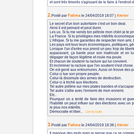
et sont très timorés s'agissant de le faire à l'endroit
2.
Fatima
Posté par
le 24/04/2019 18:07
|
Alerter
Le secret d'un bon autoritaire c'est un bon deal.
Ainsi il est peinard et peut durer.
Les us. Si tu me vends ton pétrole mon chéri je te 
La France. Si tu privilégies mes intérêts économiq
L'Afrique. Si tu me garanties de respecter mon ami, 
Les pays ont tous leurs économiques, politiques, géo
Lorsque l'un d'entre eux prend un peu trop de liberté
auparavant, ça barde pour son matricule et on lui
dégager de façon légitime et roule ma poule.
Et chacun de soutenir la raclure qui lui convient.
Et incriminer la raclure que l'on soutient n'est chose
On est gené aux entournures. Aussi on trouve des p
Celui-ci tue son propre peuple.
Celui-là dissimule des armes de destruction.
Celui-ci à triché aux élections.
Tel autre piétine sur mes plates bandes et s'accapar
Tel autre s'allie avec l'ennemi de mon ennemi.
Etc..
Pourquoi on a tenté de faire des invasions et guer
l'habilité on peut influer sur des élections avec u
le plus nos intérêts.
Démocratie et liber...
Lire la suite
3.
Fatima
Posté par
le 24/04/2019 18:38
|
Alerter
Il manque des mots mais je pense que ça se compr