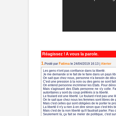
Réagissez ! A vous la parole.
1.
Fatima
Posté par
le 24/04/2019 16:13
|
Alerter
Les gens n'ont pas confiance dans la liberté.
Je me demande si le fait de le faire dans un pays li
On sait que chez nous, personne n'a besoin de décat
C'est une pression à la noix ou des gens se sont fait 
On entend personne incriminer les Etats. Pour dénon
Mais s'agissant des Etats personne ne s'y colle. Fa
autoritaires y sont du coup préférés à la liberté.
Le foulard est une liberté. Le foulard n'est pas une 
On le sait que chez nous les femmes sont libres de p
Mais c'est celles qui sont obligées de le porter le p
La liberté il n'y a rien à en dire sinon que c'est très b
Mais c'est de la non liberté qu'il faudrait parler. Pas d
Seulement là, ça fait se meler de politique, c'est