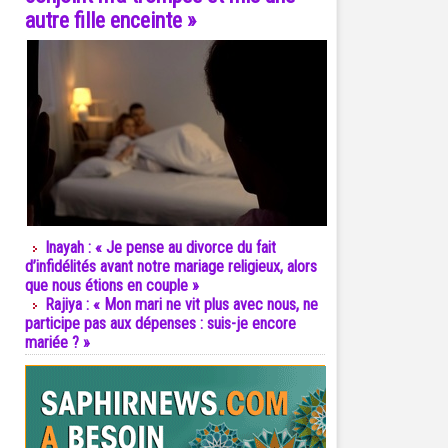
autre fille enceinte »
Inayah : « Je pense au divorce du fait
d’infidélités avant notre mariage religieux, alors
que nous étions en couple »
Rajiya : « Mon mari ne vit plus avec nous, ne
participe pas aux dépenses : suis-je encore
mariée ? »