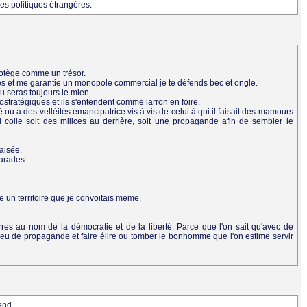
 des politiques étrangères.
protège comme un trésor.
ues et me garantie un monopole commercial je te défends bec et ongle.
tu seras toujours le mien.
stratégiques et ils s'entendent comme larron en foire.
 ou à des velléités émancipatrice vis à vis de celui à qui il faisait des mamours
 colle soit des milices au derrière, soit une propagande afin de sembler le
 aisée.
arades.
e un territoire que je convoitais meme.
res au nom de la démocratie et de la liberté. Parce que l'on sait qu'avec de
n peu de propagande et faire élire ou tomber le bonhomme que l'on estime servir
end.