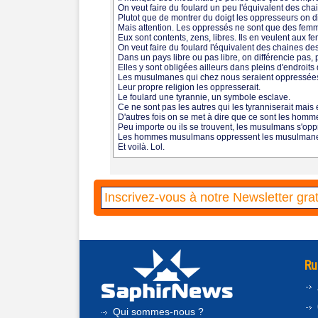
On veut faire du foulard un peu l'équivalent des cha
Plutot que de montrer du doigt les oppresseurs on d
Mais attention. Les oppressés ne sont que des fem
Eux sont contents, zens, libres. Ils en veulent aux 
On veut faire du foulard l'équivalent des chaines des
Dans un pays libre ou pas libre, on différencie pas,
Elles y sont obligées ailleurs dans pleins d'endroi
Les musulmanes qui chez nous seraient oppressées c'e
Leur propre religion les oppresserait.
Le foulard une tyrannie, un symbole esclave.
Ce ne sont pas les autres qui les tyranniserait mais
D'autres fois on se met à dire que ce sont les homme
Peu importe ou ils se trouvent, les musulmans s'opp
Les hommes musulmans oppressent les musulmane
Et voilà. Lol.
Ru
Qui sommes-nous ?