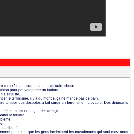
bre ça ne fait pas craneuse plus qu'autre chose.
hlon pour pouvoir porter un foulard.
plaisir juste.
cer le terrorisme, il y a du monde, ça ne mange pas de pain.
ire tomber des despotes à fait surgir un terrorisme incroyable. Des dirigeants
liberté et on amuse la galerie avec ça.
orter le foulard.
roblème.
ien.
e la liberté.
 surement pour cela que les gens incriminent les musulmanes qui sont chez nous