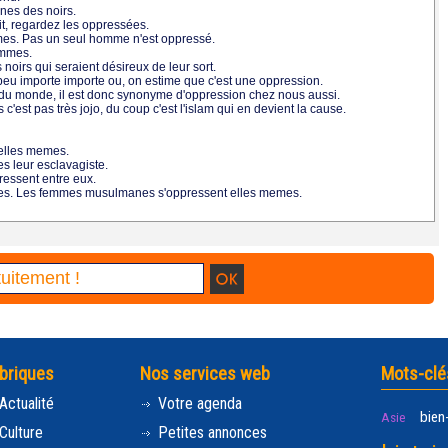
ines des noirs.
it, regardez les oppressées.
mes. Pas un seul homme n'est oppressé.
femmes.
 noirs qui seraient désireux de leur sort.
 peu importe importe ou, on estime que c'est une oppression.
ts du monde, il est donc synonyme d'oppression chez nous aussi.
st pas très jojo, du coup c'est l'islam qui en devient la cause.
 elles memes.
s leur esclavagiste.
ressent entre eux.
s. Les femmes musulmanes s'oppressent elles memes.
briques
Nos services web
Mots-clé
Actualité
Votre agenda
bien
Asie
Culture
Petites annonces