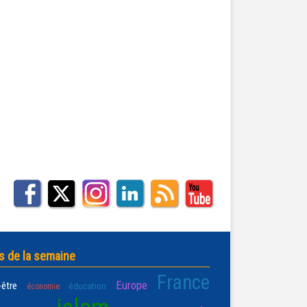
s de la semaine
France
Europe
-être
éducation
économie