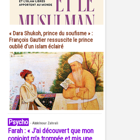
« Dara Shukoh, prince du soufisme » :
François Gautier ressuscite le prince
oublié d'un islam éclairé
Psycho
-
Abdelnour Zahrali
Farah : « J’ai découvert que mon
conjoint m’a trompée et mis une