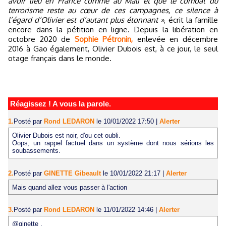
avoir lieu en France comme au Mali et que le combat du
terrorisme reste au cœur de ces campagnes, ce silence à
l’égard d’Olivier est d’autant plus étonnant »
, écrit la famille
encore dans la pétition en ligne. Depuis la libération en
octobre 2020 de
Sophie Pétronin,
enlevée en décembre
2016 à Gao également, Olivier Dubois est, à ce jour, le seul
otage français dans le monde.
Réagissez ! A vous la parole.
1.
Posté par
Rond LEDARON
le 10/01/2022 17:50
|
Alerter
Olivier Dubois est noir, d'ou cet oubli.
Oops, un rappel factuel dans un système dont nous sérions les
soubassements.
2.
Posté par
GINETTE Gibeault
le 10/01/2022 21:17
|
Alerter
Mais quand allez vous passer à l'action
3.
Posté par
Rond LEDARON
le 11/01/2022 14:46
|
Alerter
@ginette ,