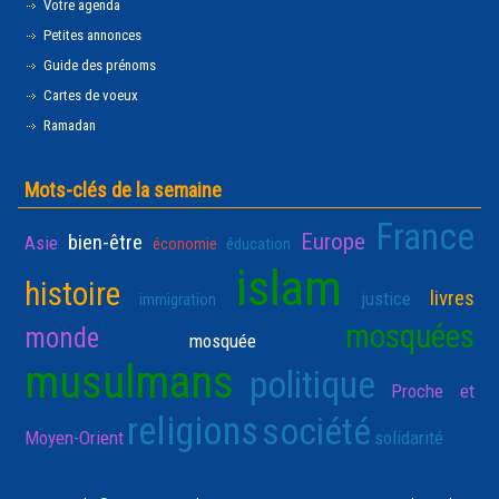
Votre agenda
Petites annonces
Guide des prénoms
Cartes de voeux
Ramadan
Mots-clés de la semaine
France
Europe
bien-être
Asie
économie
éducation
islam
histoire
livres
justice
immigration
mosquées
monde
mosquée
musulmans
politique
Proche et
religions
société
Moyen-Orient
solidarité