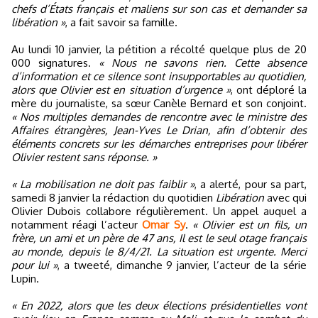
chefs d’États français et maliens sur son cas et demander sa
libération »
, a fait savoir sa famille.
Au lundi 10 janvier, la pétition a récolté quelque plus de 20
000 signatures.
« Nous ne savons rien. Cette absence
d’information et ce silence sont insupportables au quotidien,
alors que Olivier est en situation d’urgence »
, ont déploré la
mère du journaliste, sa sœur Canèle Bernard et son conjoint.
« Nos multiples demandes de rencontre avec le ministre des
Affaires étrangères, Jean-Yves Le Drian, afin d’obtenir des
éléments concrets sur les démarches entreprises pour libérer
Olivier restent sans réponse. »
« La mobilisation ne doit pas faiblir »
, a alerté, pour sa part,
samedi 8 janvier la rédaction du quotidien
Libération
avec qui
Olivier Dubois collabore régulièrement. Un appel auquel a
notamment réagi l’acteur
Omar Sy
.
« Olivier est un fils, un
frère, un ami et un père de 47 ans, Il est le seul otage français
au monde, depuis le 8/4/21. La situation est urgente. Merci
pour lui »
, a tweeté, dimanche 9 janvier, l’acteur de la série
Lupin.
« En 2022, alors que les deux élections présidentielles vont