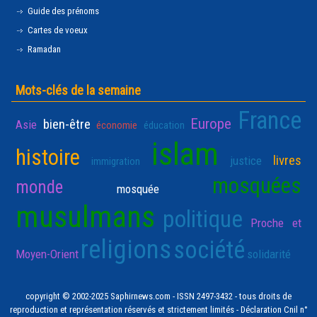
Guide des prénoms
Cartes de voeux
Ramadan
Mots-clés de la semaine
France
Europe
bien-être
Asie
économie
éducation
islam
histoire
livres
justice
immigration
mosquées
monde
mosquée
musulmans
politique
Proche et
religions
société
Moyen-Orient
solidarité
copyright © 2002-2025 Saphirnews.com - ISSN 2497-3432 - tous droits de
reproduction et représentation réservés et strictement limités - Déclaration Cnil n°