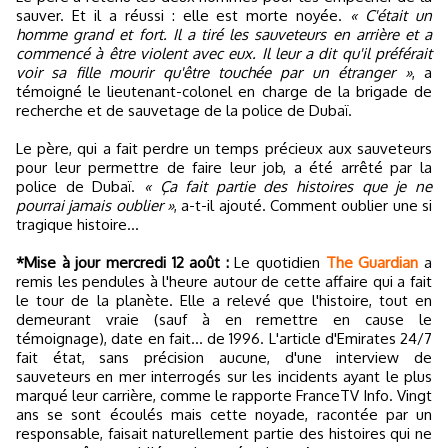
sauver. Et il a réussi : elle est morte noyée.
« C'était un
homme grand et fort. Il a tiré les sauveteurs en arrière et a
commencé à être violent avec eux. Il leur a dit qu'il préférait
voir sa fille mourir qu'être touchée par un étranger »
, a
témoigné le lieutenant-colonel en charge de la brigade de
recherche et de sauvetage de la police de Dubaï.
Le père, qui a fait perdre un temps précieux aux sauveteurs
pour leur permettre de faire leur job, a été arrêté par la
police de Dubaï.
« Ça fait partie des histoires que je ne
pourrai jamais oublier »
, a-t-il ajouté. Comment oublier une si
tragique histoire…
*Mise à jour mercredi 12 août :
Le quotidien
The Guardian
a
remis les pendules à l'heure autour de cette affaire qui a fait
le tour de la planète. Elle a relevé que l'histoire, tout en
demeurant vraie (sauf à en remettre en cause le
témoignage), date en fait... de 1996. L'article d'Emirates 24/7
fait état, sans précision aucune, d'une interview de
sauveteurs en mer interrogés sur les incidents ayant le plus
marqué leur carrière, comme le rapporte FranceTV Info. Vingt
ans se sont écoulés mais cette noyade, racontée par un
responsable, faisait naturellement partie des histoires qui ne