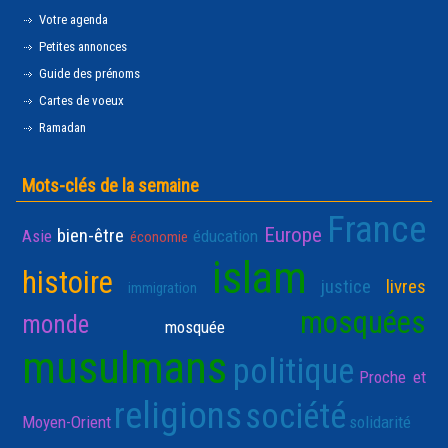
Votre agenda
Petites annonces
Guide des prénoms
Cartes de voeux
Ramadan
Mots-clés de la semaine
France
Europe
bien-être
Asie
éducation
économie
islam
histoire
justice
livres
immigration
mosquées
monde
mosquée
musulmans
politique
Proche et
religions
société
Moyen-Orient
solidarité