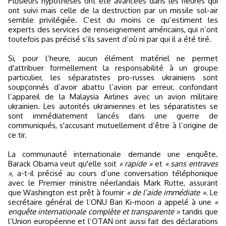
Plusieurs hypothèses ont été avancées dans les heures qui
ont suivi mais celle de la destruction par un missile sol-air
semble privilégiée. C’est du moins ce qu’estiment les
experts des services de renseignement américains, qui n’ont
toutefois pas précisé s’ils savent d’où ni par qui il a été tiré.
Si, pour l’heure, aucun élément matériel ne permet
d'attribuer formellement la responsabilité à un groupe
particulier, les séparatistes pro-russes ukrainiens sont
soupçonnés d’avoir abattu l’avion par erreur, confondant
l’appareil de la Malaysia Airlines avec un avion militaire
ukrainien. Les autorités ukrainiennes et les séparatistes se
sont immédiatement lancés dans une guerre de
communiqués, s'accusant mutuellement d’être à l’origine de
ce tir.
La communauté internationale demande une enquête.
Barack Obama veut qu'elle soit
« rapide »
et
« sans entraves
»
, a-t-il précisé au cours d’une conversation téléphonique
avec le Premier ministre néerlandais Mark Rutte, assurant
que Washington est prêt à fournir
« de l’aide immédiate »
. Le
secrétaire général de l’ONU Ban Ki-moon a appelé à une
«
enquête internationale complète et transparente »
tandis que
l’Union européenne et l’OTAN ont aussi fait des déclarations