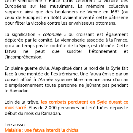
cette viennoiserie ? Parce qu’ils célèbrent la victoire des
Européens sur les musulmans. La mémoire collective
rapporte ainsi que des boulangers de Vienne en 1683 (ou
ceux de Budapest en 1686) avaient inventé cette pâtisserie
pour fêter la victoire contre les envahisseurs ottomans.
La signification
« coloniale »
du croissant est également
déplorée par le comité. La viennoiserie associée à la France,
qui a un temps pris le contrôle de la Syrie, est décriée. Cette
fatwa ne peut que susciter l’étonnement et
l’incompréhension.
En pleine guerre civile, Alep situé dans le nord de la Syrie fait
face à une montée de l’extrémisme. Une fatwa émise par un
conseil affilié à l'Armée syrienne libre menace ainsi d’un an
d’emprisonnement toute personne ne jeûnant pas pendant
le Ramadan.
Loin de la trêve,
les combats perdurent en Syrie durant ce
mois sacré
. Plus de 2 000 personnes ont été tuées depuis le
début du mois du Ramadan.
Lire aussi :
Malaisie : une fatwa interdit la chicha