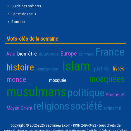
Guide des prénoms
Cartes de voeux
Ramadan
Mots-clés de la semaine
France
Europe
bien-être
Asie
éducation
femmes
islam
histoire
justice
livres
immigration
mosquées
monde
mosquée
musulmans
politique
Proche et
société
religions
Moyen-Orient
solidarité
copyright © 2002-2025 Saphirnews.com - ISSN 2497-3432 - tous droits de
reproduction et représentation réservés et strictement limités - Déclaration Cnil n°