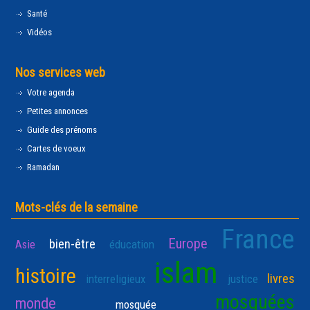
Santé
Vidéos
Nos services web
Votre agenda
Petites annonces
Guide des prénoms
Cartes de voeux
Ramadan
Mots-clés de la semaine
France
Europe
bien-être
Asie
éducation
islam
histoire
livres
interreligieux
justice
mosquées
monde
mosquée