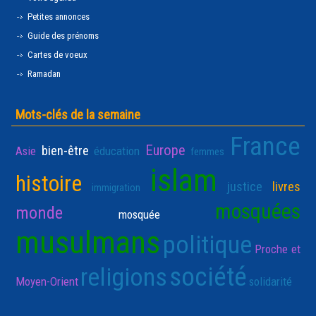
Petites annonces
Guide des prénoms
Cartes de voeux
Ramadan
Mots-clés de la semaine
France
Europe
bien-être
Asie
éducation
femmes
islam
histoire
justice
livres
immigration
mosquées
monde
mosquée
musulmans
politique
Proche et
société
religions
Moyen-Orient
solidarité