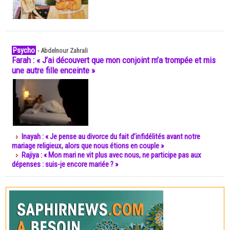
Psycho
-
Abdelnour Zahrali
Farah : « J’ai découvert que mon conjoint m’a trompée et mis
une autre fille enceinte »
Inayah : « Je pense au divorce du fait d’infidélités avant notre
mariage religieux, alors que nous étions en couple »
Rajiya : « Mon mari ne vit plus avec nous, ne participe pas aux
dépenses : suis-je encore mariée ? »