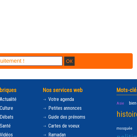
briques
Nos services web
Mots-clé
Actualité
Votre agenda
bien
Asie
Culture
Petites annonces
histoir
Débats
Guide des prénoms
Santé
Cartes de voeux
mosquée
Vidéos
Ramadan