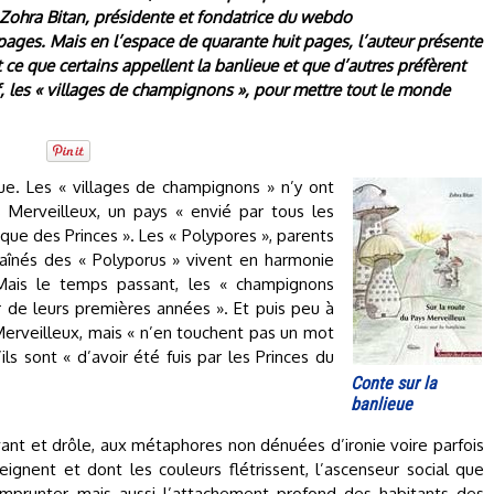
r Zohra Bitan, présidente et fondatrice du webdo
ages. Mais en l’espace de quarante huit pages, l’auteur présente
ce que certains appellent la banlieue et que d’autres préfèrent
f, les « villages de champignons », pour mettre tout le monde
ieue. Les « villages de champignons » n’y ont
 Merveilleux, un pays « envié par tous les
 que des Princes ». Les « Polypores », parents
aînés des « Polyporus » vivent en harmonie
Mais le temps passant, les « champignons
 de leurs premières années ». Et puis peu à
Merveilleux, mais « n’en touchent pas un mot
ils sont « d’avoir été fuis par les Princes du
Conte sur la
banlieue
nt et drôle, aux métaphores non dénuées d’ironie voire parfois
ignent et dont les couleurs flétrissent, l’ascenseur social que
mprunter, mais aussi l’attachement profond des habitants des