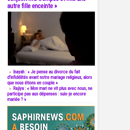
autre fille enceinte »
Inayah : « Je pense au divorce du fait
d’infidélités avant notre mariage religieux, alors
que nous étions en couple »
Rajiya : « Mon mari ne vit plus avec nous, ne
participe pas aux dépenses : suis-je encore
mariée ? »