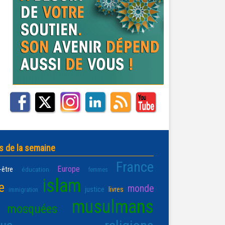
s de la semaine
France
Europe
-être
éducation
femmes
islam
e
monde
justice
livres
immigration
musulmans
mosquées