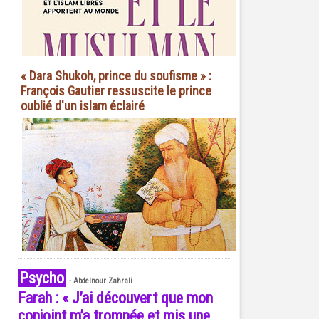
« Dara Shukoh, prince du soufisme » :
François Gautier ressuscite le prince
oublié d'un islam éclairé
Psycho
-
Abdelnour Zahrali
Farah : « J’ai découvert que mon
conjoint m’a trompée et mis une