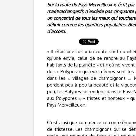
Sur la route du Pays Merveilleux », écrit pa
ma6tvachanger.fr, n’excède pas cinquante p
un concentré de tous les maux qui touchent 
définir comme les quartiers populaires. Bre
d’accord.
« Il était une fois » un conte sur la banl
qu’une envie, celle de se rendre au Pays
habitants de la planète » et « où ne vivent
des « Polypes » qui eux-mêmes sont les 
dans les « villages de champignons ». 
perdent peu à peu la beauté et la vigueur
peu, les Polypes se rendent dans le Pays 
aux Polypores », « tristes et honteux » qu’
Pays Merveilleux ».
C’est ainsi que commence ce conte émouva
de tristesse. Les champignons qui se déte
seule une poignée de faire-valoir peut e