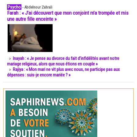
Psycho
-
Abdelnour Zahrali
Farah : « J’ai découvert que mon conjoint m’a trompée et mis
une autre fille enceinte »
Inayah : « Je pense au divorce du fait d’infidélités avant notre
mariage religieux, alors que nous étions en couple »
Rajiya : « Mon mari ne vit plus avec nous, ne participe pas aux
dépenses : suis-je encore mariée ? »