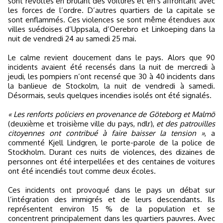
sont révoltés en brûlant des voitures et en s’affrontant avec
les forces de l’ordre. D’autres quartiers de la capitale se
sont enflammés. Ces violences se sont même étendues aux
villes suédoises d’Uppsala, d’Oerebro et Linkoeping dans la
nuit de vendredi 24 au samedi 25 mai.
Le calme revient doucement dans le pays. Alors que 90
incidents avaient été recensés dans la nuit de mercredi à
jeudi, les pompiers n’ont recensé que 30 à 40 incidents dans
la banlieue de Stockolm, la nuit de vendredi à samedi.
Désormais, seuls quelques incendies isolés ont été signalés.
« Les renforts policiers en provenance de Göteborg et Malmö
(deuxième et troisième ville du pays, ndlr),
et des patrouilles
citoyennes ont contribué à faire baisser la tension »
, a
commenté Kjell Lindgren, le porte-parole de la police de
Stockholm. Durant ces nuits de violences, des dizaines de
personnes ont été interpellées et des centaines de voitures
ont été incendiés tout comme deux écoles.
Ces incidents ont provoqué dans le pays un débat sur
l’intégration des immigrés et de leurs descendants. Ils
représentent environ 15 % de la population et se
concentrent principalement dans les quartiers pauvres. Avec