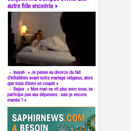
autre fille enceinte »
Inayah : « Je pense au divorce du fait
d’infidélités avant notre mariage religieux, alors
que nous étions en couple »
Rajiya : « Mon mari ne vit plus avec nous, ne
participe pas aux dépenses : suis-je encore
mariée ? »