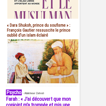
« Dara Shukoh, prince du soufisme » :
François Gautier ressuscite le prince
oublié d'un islam éclairé
Psycho
-
Abdelnour Zahrali
Farah : « J’ai découvert que mon
conjoint m’a trompée et mis une