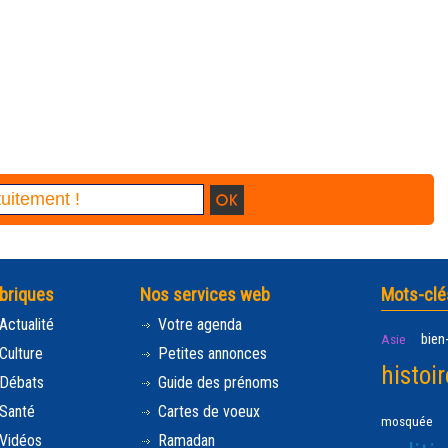
briques
Nos services web
Mots-clé
Actualité
Votre agenda
bien
Asie
Culture
Petites annonces
histoir
Débats
Guide des prénoms
Santé
Cartes de voeux
mosquée
Vidéos
Ramadan