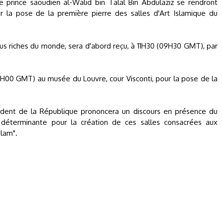
le prince saoudien al-Walid bin Talal Bin Abdulaziz se rendront
 la pose de la première pierre des salles d'Art Islamique du
us riches du monde, sera d'abord reçu, à 11H30 (09H30 GMT), par
0H00 GMT) au musée du Louvre, cour Visconti, pour la pose de la
sident de la République prononcera un discours en présence du
n déterminante pour la création de ces salles consacrées aux
slam".