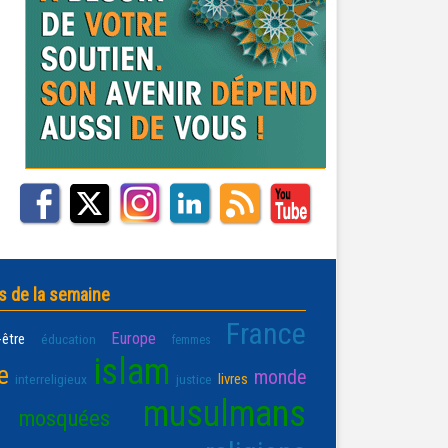
s de la semaine
France
Europe
-être
éducation
femmes
islam
e
monde
livres
interreligieux
justice
musulmans
mosquées