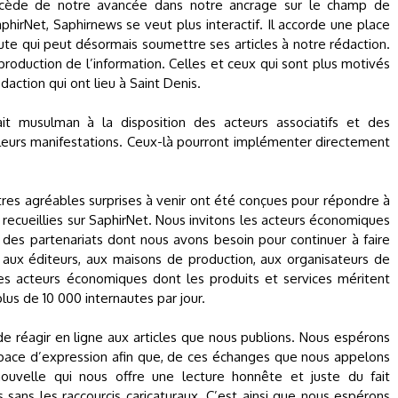
ocède de notre avancée dans notre ancrage sur le champ de
phirNet, Saphirnews se veut plus interactif. Il accorde une place
aute qui peut désormais soumettre ses articles à notre rédaction.
roduction de l’information. Celles et ceux qui sont plus motivés
action qui ont lieu à Saint Denis.
it musulman à la disposition des acteurs associatifs et des
 leurs manifestations. Ceux-là pourront implémenter directement
tres agréables surprises à venir ont été conçues pour répondre à
ecueillies sur SaphirNet. Nous invitons les acteurs économiques
 des partenariats dont nous avons besoin pour continuer à faire
 aux éditeurs, aux maisons de production, aux organisateurs de
res acteurs économiques dont les produits et services méritent
lus de 10 000 internautes par jour.
 de réagir en ligne aux articles que nous publions. Nous espérons
espace d’expression afin que, de ces échanges que nous appelons
uvelle qui nous offre une lecture honnête et juste du fait
sans les raccourcis caricaturaux. C’est ainsi que nous espérons