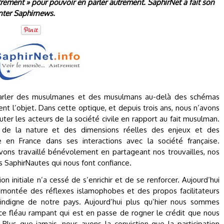
rement » pour pouvoir en parler autrement. SaphirNet a fait son
nter Saphirnews.
t parler des musulmanes et des musulmans au-delà des schémas
ent l’objet. Dans cette optique, et depuis trois ans, nous n’avons
ter les acteurs de la société civile en rapport au fait musulman.
de la nature et des dimensions réelles des enjeux et des
en France dans ses interactions avec la société française.
vons travaillé bénévolement en partageant nos trouvailles, nos
s SaphirNautes qui nous font confiance.
n initiale n’a cessé de s’enrichir et de se renforcer. Aujourd’hui
ontée des réflexes islamophobes et des propos facilitateurs
 indigne de notre pays. Aujourd’hui plus qu’hier nous sommes
ce fléau rampant qui est en passe de rogner le crédit que nous
 Plus que jamais, nous avons la conviction que la participation