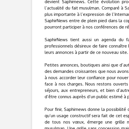
devient Saphirnews. Cette évolution pr
l’actualité du fait musulman. Comparé à Sa
plus importante à l’expression de l’Intern
SaphirNews entre de plein pied dans la cop
pourront participer à nos conférences de réd
SaphirNews tient aussi un agenda du fa
professionnels désireux de faire connaître
leurs annonces à partir de ce nouveau site.
Petites annonces, boutiques ainsi que d’au
des demandes croissantes que nous avons r
à nous accorder leur confiance pour nouer
face à nos charges. Nous restons ouverts
séjours, aux entrepreneurs, et bien d’aut
d’être connus auprès d’un public estimé à p
Pour finir, Saphirnews donne la possibilité
qu’un usage constructif sera fait de cet 
de tous nos vœux, émerge une grille no
musulman. Une grille sans concession mais 