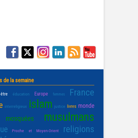
s de la semaine
France
Europe
-être
éducation
femmes
islam
e
monde
livres
interreligieux
justice
musulmans
mosquées
religions
que
Proche et Moyen-Orient