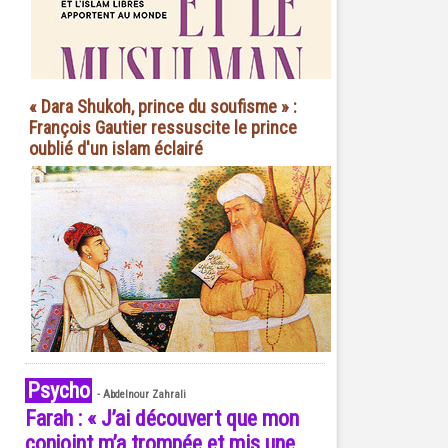
« Dara Shukoh, prince du soufisme » :
François Gautier ressuscite le prince
oublié d'un islam éclairé
Psycho
-
Abdelnour Zahrali
Farah : « J’ai découvert que mon
conjoint m’a trompée et mis une