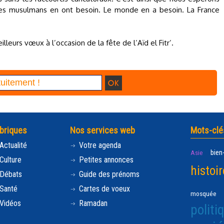
 Les musulmans en ont besoin. Le monde en a besoin. La France
leurs vœux à l’occasion de la fête de l’Aïd el Fitr’.
briques
Nos services web
Mots-clé
Actualité
Votre agenda
bien
Asie
Culture
Petites annonces
histoir
Débats
Guide des prénoms
Santé
Cartes de voeux
mosquée
Vidéos
Ramadan
politi