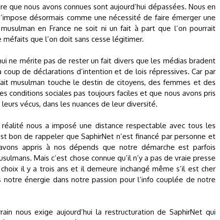
ture que nous avons connues sont aujourd’hui dépassées. Nous en
s’impose désormais comme une nécessité de faire émerger une
t musulman en France ne soit ni un fait à part que l’on pourrait
 méfaits que l’on doit sans cesse légitimer.
hui ne mérite pas de rester un fait divers que les médias bradent
 à coup de déclarations d’intention et de lois répressives. Car par
e fait musulman touche le destin de citoyens, des femmes et des
s conditions sociales pas toujours faciles et que nous avons pris
e leurs vécus, dans les nuances de leur diversité.
 réalité nous a imposé une distance respectable avec tous les
 est bon de rappeler que SaphirNet n’est financé par personne et
 avons appris à nos dépends que notre démarche est parfois
usulmans. Mais c’est chose connue qu’il n’y a pas de vraie presse
hoix il y a trois ans et il demeure inchangé même s’il est cher
ns notre énergie dans notre passion pour l’info couplée de notre
rain nous exige aujourd’hui la restructuration de SaphirNet qui