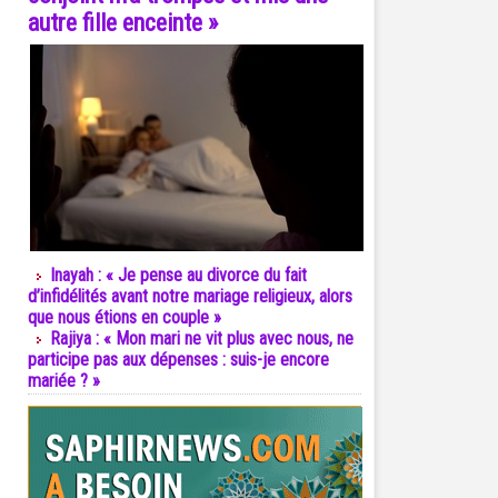
autre fille enceinte »
Inayah : « Je pense au divorce du fait
d’infidélités avant notre mariage religieux, alors
que nous étions en couple »
Rajiya : « Mon mari ne vit plus avec nous, ne
participe pas aux dépenses : suis-je encore
mariée ? »