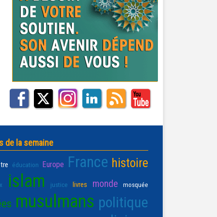
s de la semaine
France
histoire
Europe
être
éducation
islam
monde
livres
x
justice
mosquée
musulmans
politique
ées