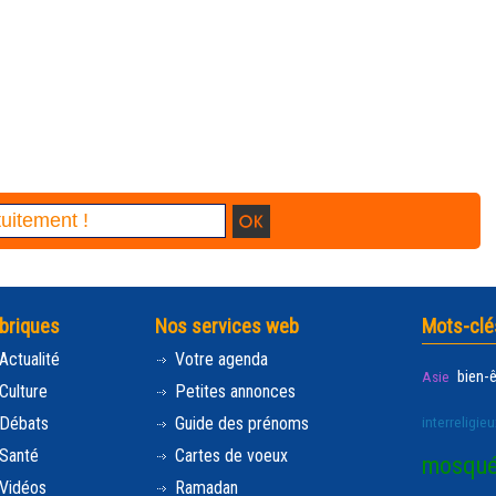
briques
Nos services web
Mots-clé
Actualité
Votre agenda
bien-
Asie
Culture
Petites annonces
Débats
Guide des prénoms
interreligieu
Santé
Cartes de voeux
mosqu
Vidéos
Ramadan