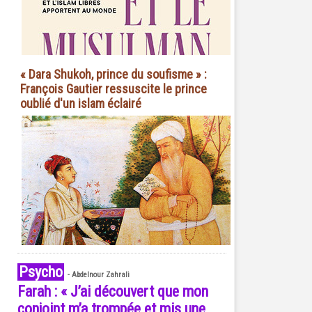
« Dara Shukoh, prince du soufisme » :
François Gautier ressuscite le prince
oublié d'un islam éclairé
Psycho
-
Abdelnour Zahrali
Farah : « J’ai découvert que mon
conjoint m’a trompée et mis une