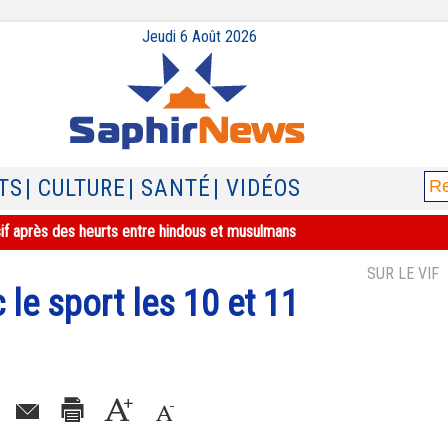
Jeudi 6 Août 2026
TS
| CULTURE
| SANTÉ
| VIDÉOS
sif après des heurts entre hindous et musulmans
SUR LE VIF
 le sport les 10 et 11