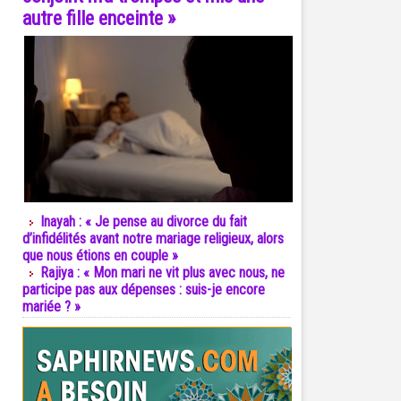
autre fille enceinte »
Inayah : « Je pense au divorce du fait
d’infidélités avant notre mariage religieux, alors
que nous étions en couple »
Rajiya : « Mon mari ne vit plus avec nous, ne
participe pas aux dépenses : suis-je encore
mariée ? »