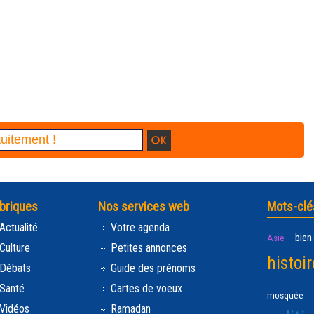
briques
Nos services web
Mots-clé
Actualité
Votre agenda
bien
Asie
Culture
Petites annonces
histoir
Débats
Guide des prénoms
Santé
Cartes de voeux
mosquée
Vidéos
Ramadan