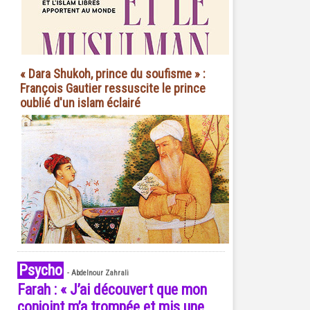
« Dara Shukoh, prince du soufisme » :
François Gautier ressuscite le prince
oublié d'un islam éclairé
Psycho
-
Abdelnour Zahrali
Farah : « J’ai découvert que mon
conjoint m’a trompée et mis une