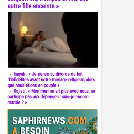
autre fille enceinte »
Inayah : « Je pense au divorce du fait
d’infidélités avant notre mariage religieux, alors
que nous étions en couple »
Rajiya : « Mon mari ne vit plus avec nous, ne
participe pas aux dépenses : suis-je encore
mariée ? »