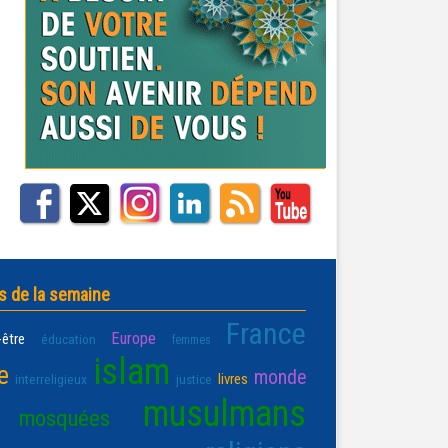
s de la semaine
France
Europe
-être
éducation
femmes
islam
e
monde
livres
interreligieux
justice
musulmans
mosquées