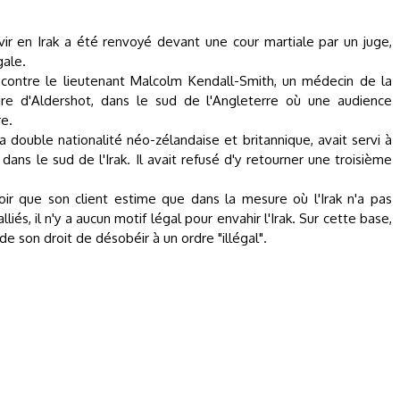
rvir en Irak a été renvoyé devant une cour martiale par un juge,
gale.
n contre le lieutenant Malcolm Kendall-Smith, un médecin de la
taire d'Aldershot, dans le sud de l'Angleterre où une audience
re.
a double nationalité néo-zélandaise et britannique, avait servi à
dans le sud de l'Irak. Il avait refusé d'y retourner une troisième
loir que son client estime que dans la mesure où l'Irak n'a pas
és, il n'y a aucun motif légal pour envahir l'Irak. Sur cette base,
e son droit de désobéir à un ordre "illégal".