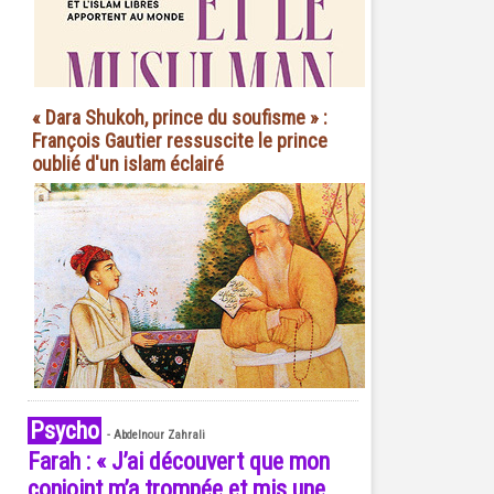
« Dara Shukoh, prince du soufisme » :
François Gautier ressuscite le prince
oublié d'un islam éclairé
Psycho
-
Abdelnour Zahrali
Farah : « J’ai découvert que mon
conjoint m’a trompée et mis une