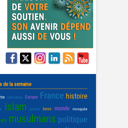
s de la semaine
France
histoire
Europe
être
éducation
islam
monde
livres
x
justice
mosquée
musulmans
politique
ées