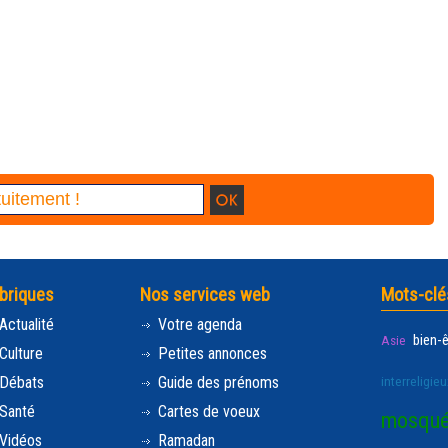
briques
Nos services web
Mots-clé
Actualité
Votre agenda
bien-
Asie
Culture
Petites annonces
Débats
Guide des prénoms
interreligieu
Santé
Cartes de voeux
mosqu
Vidéos
Ramadan