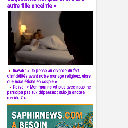
autre fille enceinte »
Inayah : « Je pense au divorce du fait
d’infidélités avant notre mariage religieux, alors
que nous étions en couple »
Rajiya : « Mon mari ne vit plus avec nous, ne
participe pas aux dépenses : suis-je encore
mariée ? »